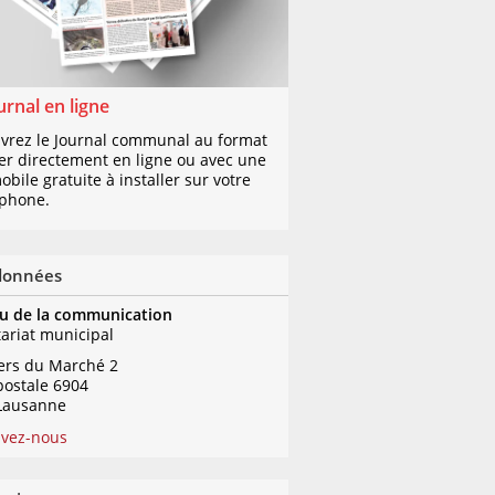
urnal en ligne
vrez le Journal communal au format
er directement en ligne ou avec une
bile gratuite à installer sur votre
phone.
données
u de la communication
tariat municipal
iers du Marché 2
postale 6904
Lausanne
ivez-nous