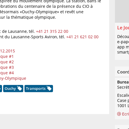
nspirée du mouvement olympique. La station, dans le
brations du centenaire de la présence du CIO à
ésormais «Ouchy-Olympique» et revêt une
 sur la thématique olympique.
Le Jo
ic de Lausanne,
tél.
+41 21 315 22 00
Décou
ent du Lausanne-Sports Aviron,
tél.
+41 21 621 02 00
e-pap
app mo
12.2015
smart
ique #1
ique #2
ique #3
Coor
ique #4
chy-Olympique
Burea
Secré
Ouchy
Transports
Escal
Case 
1001 
Ecr