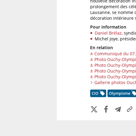
nouvelle décoration i
prolongement des célé
Lausanne, se nomme d
décoration intérieure
Pour information
Daniel Brélaz
, synd
Michel Joye, présid
En relation
Communiqué du 07.
Photo Ouchy-Olymp
Photo Ouchy-Olymp
Photo Ouchy-Olymp
Photo Ouchy-Olymp
Gallerie photos Ou
CIO
Olympisme