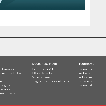
NOUS REJOINDRE
TOURISME
à Lausanne
L'employeur Ville
Bienvenue
numéros et infos
Offres d'emploi
Welcome
Apprentissage
Willkommen
tuel
Stages et offres spontanées
Benvenuto
énagers
Bienvenido
colaires
rtographique