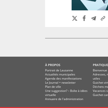
À PROPOS
PRATIQUE
Portrait de Lausanne
Bienvenue 
Actualités municipales
Adresses, 
Agenda des manifestations
utiles
Le Journal + newsletter
Guichet vir
Plan de ville
Déchets m
Une suggestion? – Boîte à idées
Vacances s
virtuelle
Guichet ca
Annuaire de l'administration