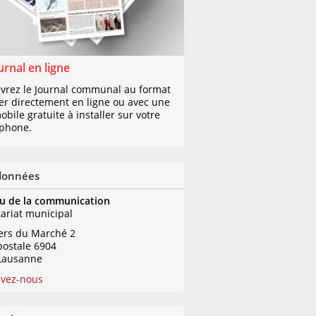
urnal en ligne
vrez le Journal communal au format
er directement en ligne ou avec une
bile gratuite à installer sur votre
phone.
données
u de la communication
tariat municipal
iers du Marché 2
postale 6904
Lausanne
ivez-nous