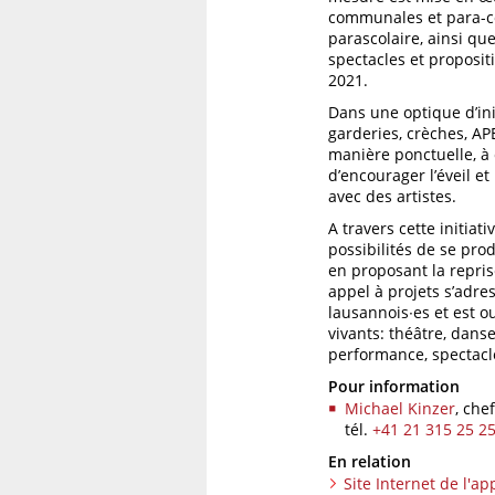
communales et para-c
parascolaire, ainsi que
spectacles et proposit
2021.
Dans une optique d’ini
garderies, crèches, AP
manière ponctuelle, à 
d’encourager l’éveil et
avec des artistes.
A travers cette initiati
possibilités de se prod
en proposant la repris
appel à projets s’adre
lausannois∙es et est ou
vivants: théâtre, dans
performance, spectacle 
Pour information
Michael Kinzer
, che
tél.
+41 21 315 25 2
En relation
Site Internet de l'ap