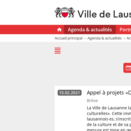
Agenda & actualités
Portr
Accueil principal
Agenda & actualités
Ac
Appel à projets «
15.02.2021
Brève
La Ville de Lausanne l
culturelles». Cette inv
lausannois∙es, s’inscr
de la culture et de sa 
mesure est mise en œu