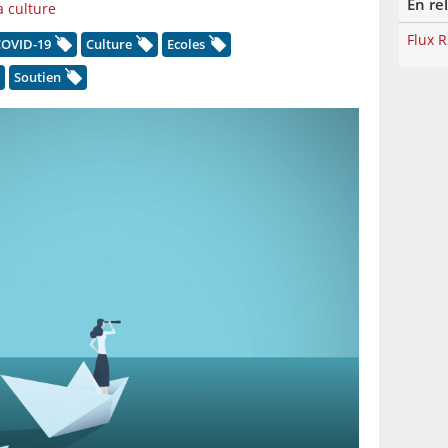
En re
a culture
Flux 
COVID-19
Culture
Ecoles
Soutien