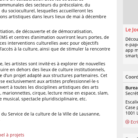
ommunales des secteurs du préscolaire, du
 du socioculturel, lesquelles accueilleront les
ions artistiques dans leurs lieux de mai à décembre
Le Jo
tiation, de découverte et de démocratisation,
EMS et centres d’animation ouvriront leurs portes, de
Décou
ces interventions culturelles avec pour objectifs
e-pap
 l’accès à la culture, ainsi que de stimuler la rencontre
app mo
smart
ve, les artistes sont invité·es à explorer de nouvelles
uire en dehors des lieux de culture institutionnels,
e d’un projet adapté aux structures partenaires. Cet
Coor
sse exclusivement aux artistes professionnel∙le∙s
vert à toutes les disciplines artistiques des arts
Burea
e, marionnettes, cirque, lecture mise en espace, slam,
Secré
musical, spectacle pluridisciplinaire, etc.
Escal
Case 
1001 
f du Service de la culture de la Ville de Lausanne,
5
Ecr
pel à projets