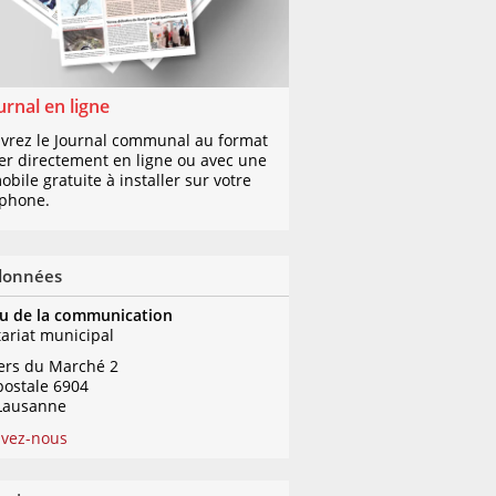
urnal en ligne
vrez le Journal communal au format
er directement en ligne ou avec une
bile gratuite à installer sur votre
phone.
données
u de la communication
tariat municipal
iers du Marché 2
postale 6904
Lausanne
ivez-nous