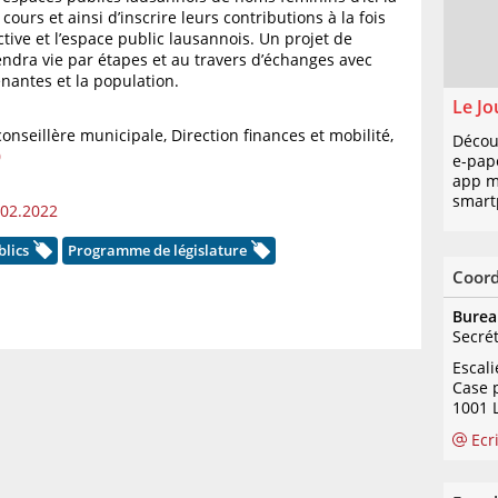
 cours et ainsi d’inscrire leurs contributions à la fois
tive et l’espace public lausannois. Un projet de
ndra vie par étapes et au travers d’échanges avec
enantes et la population.
Le Jo
 conseillère municipale, Direction finances et mobilité,
Décou
0
e-pap
app mo
smart
02.2022
blics
Programme de législature
Coor
Burea
Secré
Escal
Case 
1001 
Ecr