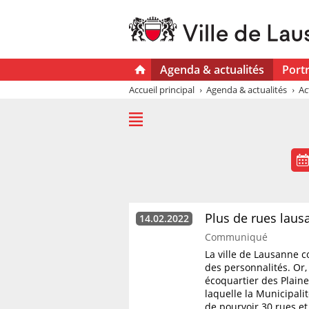
Agenda & actualités
Portr
Accueil principal
Agenda & actualités
Ac
Plus de rues lau
14.02.2022
Communiqué
La ville de Lausanne c
des personnalités. Or,
écoquartier des Plain
laquelle la Municipalit
de pourvoir 30 rues et