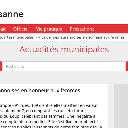
ait
Officiel
Vie pratique
Prestations
tualités municipales
Plus de rues lausannoises en honneur aux femmes
Actualités municipales
sannoises en honneur aux femmes
ompte 691 rues. 109 d’entre elles mettent en valeur
 seulement 7, en comptant les rues du futur
es-du-Loup, célèbrent des femmes. Une inégalité à
é compte bien remédier. Elle s’est fixé pour objectif
 espaces publics lausannois de noms féminins d’ici la