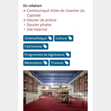
En relation
Communiqué Visite de chantier du
Capitole
Dossier de presse
Dossier photos
Site Internet
Cinémathèque
Culture
Patrimoine
Programme de législature
Rénovation
Travaux