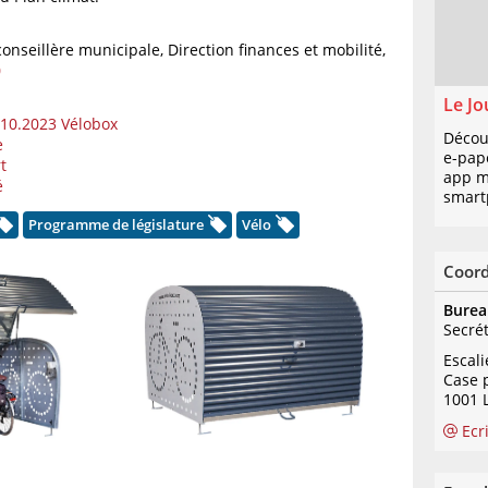
 conseillère municipale, Direction finances et mobilité,
0
Le Jo
10.2023 Vélobox
Décou
e
e-pap
t
app mo
é
smart
Programme de législature
Vélo
Coor
Burea
Secré
Escal
Case 
1001 
Ecr