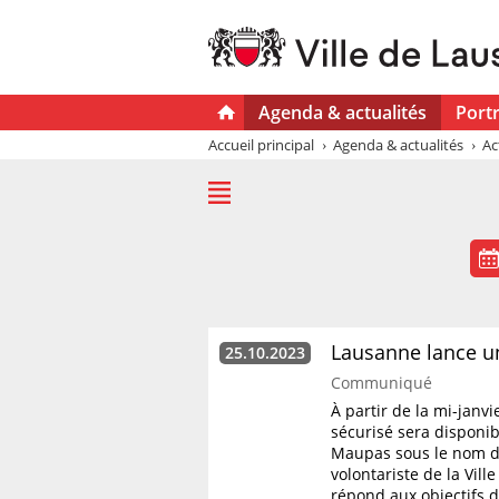
Agenda & actualités
Portr
Accueil principal
Agenda & actualités
Ac
Lausanne lance u
25.10.2023
Communiqué
À partir de la mi-janv
sécurisé sera disponi
Maupas sous le nom de 
volontariste de la Vill
répond aux objectifs d