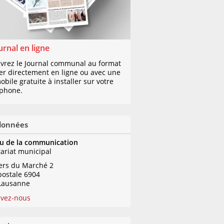
urnal en ligne
vrez le Journal communal au format
er directement en ligne ou avec une
bile gratuite à installer sur votre
phone.
données
u de la communication
tariat municipal
iers du Marché 2
postale 6904
Lausanne
ivez-nous