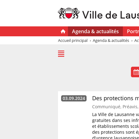
Agenda & actualités
Portr
Accueil principal
Agenda & actualités
Ac
Des protections m
03.09.2024
Communiqué, Préavis, 
La Ville de Lausanne v
gratuites dans ses inf
et établissements scol
des protections sont é
d’urgence lausannoises