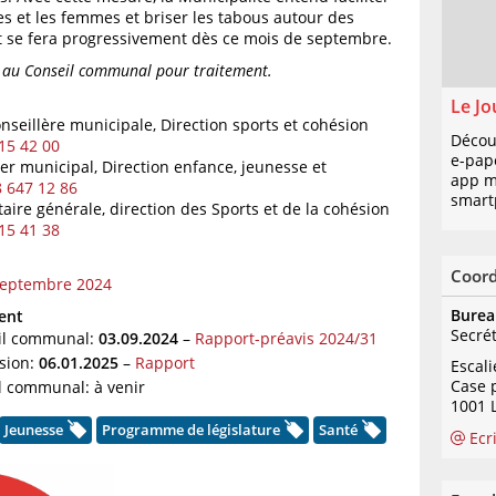
les et les femmes et briser les tabous autour des
t se fera progressivement dès ce mois de septembre.
é au Conseil communal pour traitement.
Le Jo
onseillère municipale, Direction sports et cohésion
Décou
15 42 00
e-pap
ller municipal, Direction enfance, jeunesse et
app mo
 647 12 86
smart
étaire générale, direction des Sports et de la cohésion
15 41 38
Coor
eptembre 2024
Burea
ent
Secré
eil communal:
03.09.2024
–
Rapport-préavis 2024/31
sion:
06.01.2025
–
Rapport
Escal
Case 
l communal: à venir
1001 
Jeunesse
Programme de législature
Santé
Ecr