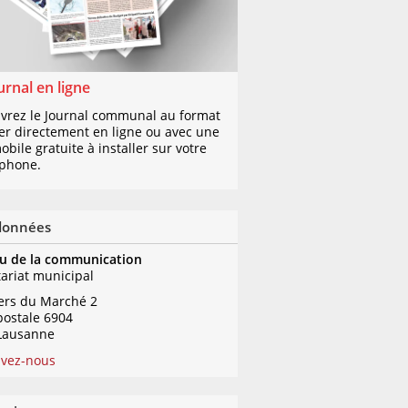
urnal en ligne
vrez le Journal communal au format
er directement en ligne ou avec une
bile gratuite à installer sur votre
phone.
données
u de la communication
tariat municipal
iers du Marché 2
postale 6904
Lausanne
ivez-nous