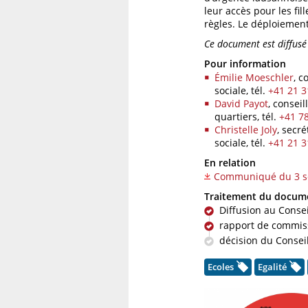
leur accès pour les fil
règles. Le déploiemen
Ce document est diffus
Pour information
Émilie Moeschler
, c
sociale,
tél.
+41 21 3
David Payot
, consei
quartiers,
tél.
+41 78
Christelle Joly
, secr
sociale,
tél.
+41 21 3
En relation
Communiqué du 3 s
Traitement du docum
Diffusion au Cons
rapport de commis
décision du Consei
Ecoles
Egalité