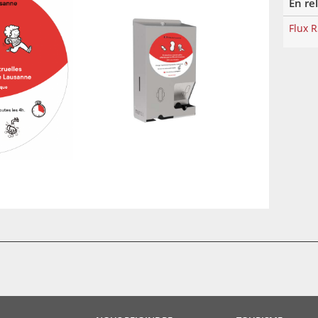
En re
Flux 