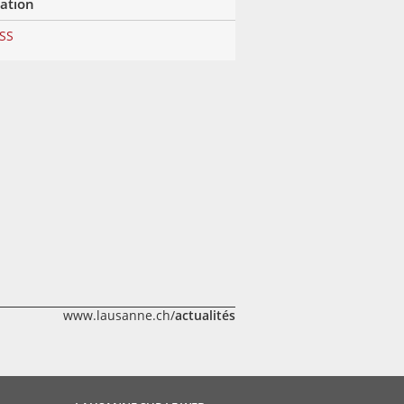
lation
RSS
www.lausanne.ch/
actualités