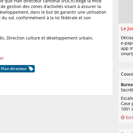
lle que Plan directeur cantonal (PDCn) exige la mise
de gestion des zones d’activités visant à assurer la
éveloppement, dans le but de garantir une utilisation
 du sol, conformément à la loi fédérale et son
Le Jo
Décou
dic, Direction culture et développement urbain,
e-pap
1
app mo
smart
on
Plan directeur
Coor
Burea
Secré
Escal
Case 
1001 
Ecr