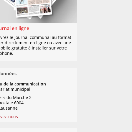
urnal en ligne
vrez le Journal communal au format
er directement en ligne ou avec une
bile gratuite à installer sur votre
phone.
données
u de la communication
tariat municipal
iers du Marché 2
postale 6904
Lausanne
ivez-nous