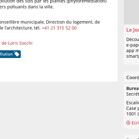
pollution des sols par les plantes (phytoremédiation)
ers polluants dans la ville.
conseillère municipale, Direction du logement, de
e l’architecture,
tél.
+41 21 315 52 00
Le Jo
Décou
 de Loris Socchi
e-pap
app mo
llution
smart
Coor
Burea
Secré
Escal
Case 
1001 
Ecr