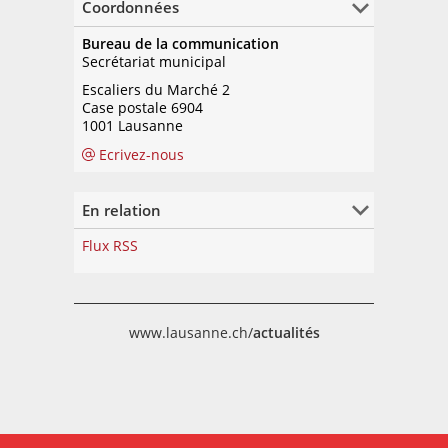
Coordonnées
Les personnes ayant donné des fruits
Bureau de la communication
à presser l'an passé peuvent ramener
Secrétariat municipal
leurs emballages et recevoir une
ristourne de CHF 1.- par contenant.
Escaliers du Marché 2
Case postale 6904
Pour information
1001 Lausanne
Natacha Litzistorf
, conseillère
municipale, Direction logement,
Ecrivez-nous
environnement et architecture,
tél.
+41 21 315 52 00
En relation
En relation
Horaires et conditions
Flux RSS
Agriculture urbaine
Programme de législa...
www.lausanne.ch/
actualités