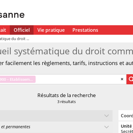
ait
Officiel
Vie pratique
Prestations
tique du droit ...
eil systématique du droit com
r facilement les règlements, tarifs, instructions et 
×
900 – Etablissements et manifestations
Résultats de la recherche
3 résultats
Coor
Unité
s et permanentes
Secré