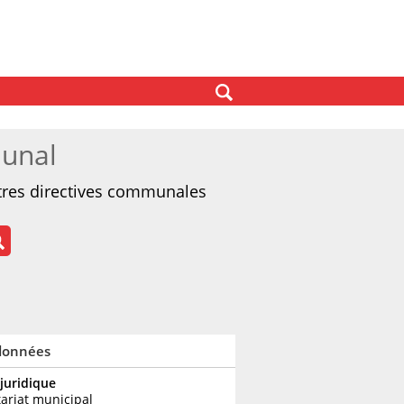
munal
autres directives communales
données
 juridique
tariat municipal