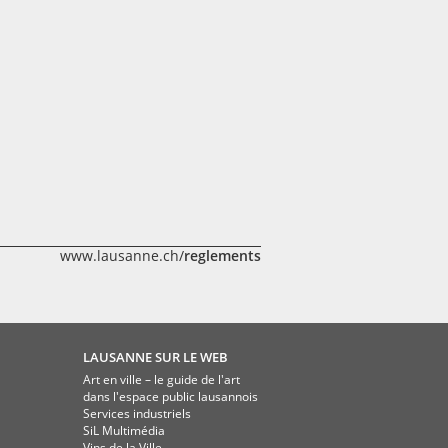
www.lausanne.ch/
reglements
LAUSANNE SUR LE WEB
Art en ville – le guide de l'art
dans l'espace public lausannois
Services industriels
SiL Multimédia
Vins de la Ville