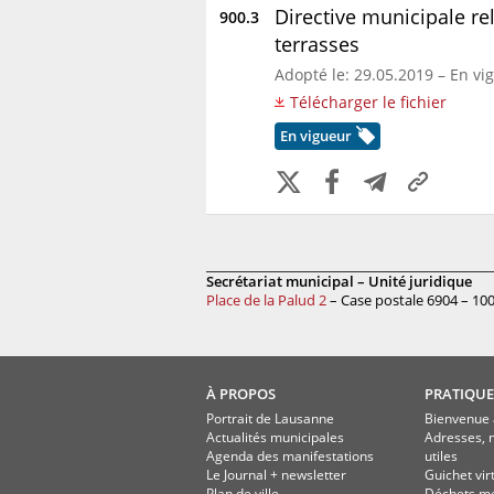
Directive municipale r
900.3
terrasses
Adopté le: 29.05.2019 – En vi
Télécharger le fichier
En vigueur
Secrétariat municipal – Unité juridique
Place de la Palud 2
– Case postale 6904 – 10
À PROPOS
PRATIQUE
Portrait de Lausanne
Bienvenue 
Actualités municipales
Adresses, 
Agenda des manifestations
utiles
Le Journal + newsletter
Guichet vir
Plan de ville
Déchets m