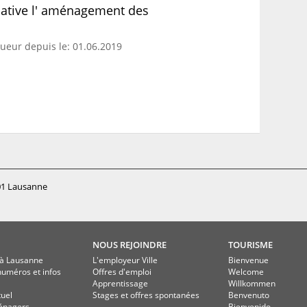
elative l' aménagement des
gueur depuis le: 01.06.2019
01 Lausanne
NOUS REJOINDRE
TOURISME
à Lausanne
L'employeur Ville
Bienvenue
numéros et infos
Offres d'emploi
Welcome
Apprentissage
Willkommen
tuel
Stages et offres spontanées
Benvenuto
énagers
Bienvenido