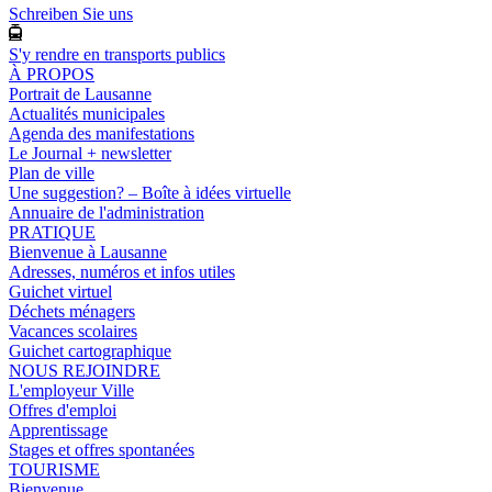
Schreiben Sie uns
S'y rendre en transports publics
À PROPOS
Portrait de Lausanne
Actualités municipales
Agenda des manifestations
Le Journal + newsletter
Plan de ville
Une suggestion? – Boîte à idées virtuelle
Annuaire de l'administration
PRATIQUE
Bienvenue à Lausanne
Adresses, numéros et infos utiles
Guichet virtuel
Déchets ménagers
Vacances scolaires
Guichet cartographique
NOUS REJOINDRE
L'employeur Ville
Offres d'emploi
Apprentissage
Stages et offres spontanées
TOURISME
Bienvenue