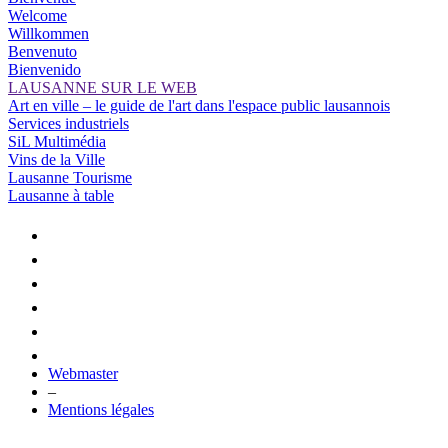
Welcome
Willkommen
Benvenuto
Bienvenido
LAUSANNE SUR LE WEB
Art en ville – le guide de l'art dans l'espace public lausannois
Services industriels
SiL Multimédia
Vins de la Ville
Lausanne Tourisme
Lausanne à table
Webmaster
–
Mentions légales