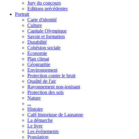
Jury du concours
Editions précédentes
Portrait
Carte d'identité
Culture
Capitale Olympique
Savoir et formation
Durabilité
Cohésion sociale
Economie
Plan climat
Géographie
Environnement
Protection contre le bruit
Qualité de l'air
Rayonnement non-ionisant
Protection des sols
Nature
...
Histoire
Café historique de Lausanne
La démarche
Le livre
Les événements
Population