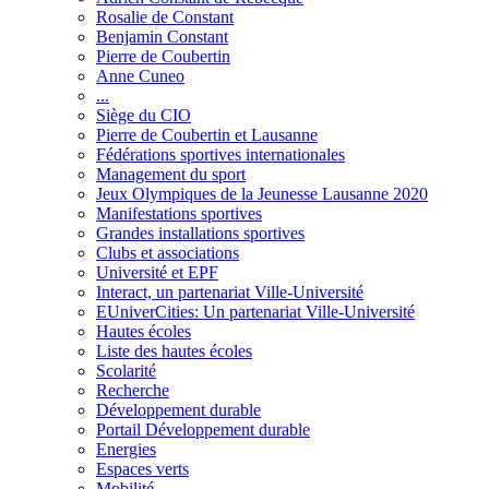
Rosalie de Constant
Benjamin Constant
Pierre de Coubertin
Anne Cuneo
...
Siège du CIO
Pierre de Coubertin et Lausanne
Fédérations sportives internationales
Management du sport
Jeux Olympiques de la Jeunesse Lausanne 2020
Manifestations sportives
Grandes installations sportives
Clubs et associations
Université et EPF
Interact, un partenariat Ville-Université
EUniverCities: Un partenariat Ville-Université
Hautes écoles
Liste des hautes écoles
Scolarité
Recherche
Développement durable
Portail Développement durable
Energies
Espaces verts
Mobilité