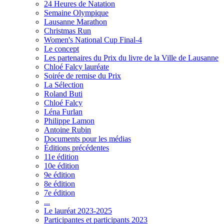
24 Heures de Natation
Semaine Olympique
Lausanne Marathon
Christmas Run
Women's National Cup Final-4
Le concept
Les partenaires du Prix du livre de la Ville de Lausanne
Chloé Falcy lauréate
Soirée de remise du Prix
La Sélection
Roland Buti
Chloé Falcy
Léna Furlan
Philippe Lamon
Antoine Rubin
Documents pour les médias
Éditions précédentes
11e édition
10e édition
9e édition
8e édition
7e édition
...
Le lauréat 2023-2025
Participantes et participants 2023