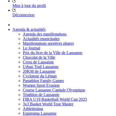
Mise à jour du profil
Déconnexion
Agenda & actualités
Agenda des manifestations
Actualités municipales
Manifestations sportives phares
Le Journal
Prix du livre de la Ville de Lausanne
Chocolat de la Ville
Cross de Lausanne
Urban Trail Lausanne
20KM de Lausanne
Cyclotour du Léman
Panathlon Family Games
Women Sport Evasion
Course Lausanne Capitale Olympique
Triathlon de Lausanne
FIBA U19 Basketball World Cup 2025
3x3 Basket World Tour Master
Athletissima
Equissima Lausanne