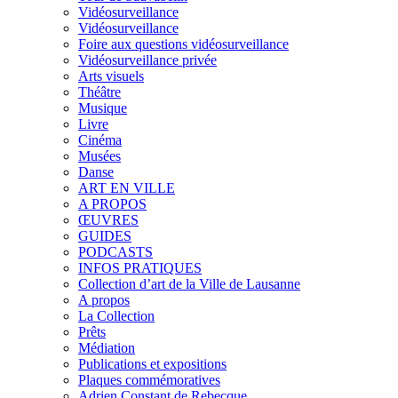
Vidéosurveillance
Vidéosurveillance
Foire aux questions vidéosurveillance
Vidéosurveillance privée
Arts visuels
Théâtre
Musique
Livre
Cinéma
Musées
Danse
ART EN VILLE
A PROPOS
ŒUVRES
GUIDES
PODCASTS
INFOS PRATIQUES
Collection d’art de la Ville de Lausanne
A propos
La Collection
Prêts
Médiation
Publications et expositions
Plaques commémoratives
Adrien Constant de Rebecque