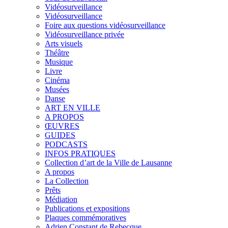
Vidéosurveillance
Vidéosurveillance
Foire aux questions vidéosurveillance
Vidéosurveillance privée
Arts visuels
Théâtre
Musique
Livre
Cinéma
Musées
Danse
ART EN VILLE
A PROPOS
ŒUVRES
GUIDES
PODCASTS
INFOS PRATIQUES
Collection d’art de la Ville de Lausanne
A propos
La Collection
Prêts
Médiation
Publications et expositions
Plaques commémoratives
Adrien Constant de Rebecque