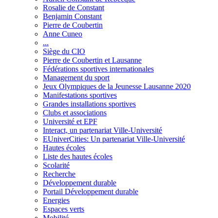
Rosalie de Constant
Benjamin Constant
Pierre de Coubertin
Anne Cuneo
...
Siège du CIO
Pierre de Coubertin et Lausanne
Fédérations sportives internationales
Management du sport
Jeux Olympiques de la Jeunesse Lausanne 2020
Manifestations sportives
Grandes installations sportives
Clubs et associations
Université et EPF
Interact, un partenariat Ville-Université
EUniverCities: Un partenariat Ville-Université
Hautes écoles
Liste des hautes écoles
Scolarité
Recherche
Développement durable
Portail Développement durable
Energies
Espaces verts
Mobilité