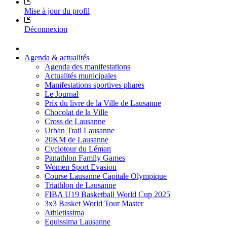
Mise à jour du profil
Déconnexion
Agenda & actualités
Agenda des manifestations
Actualités municipales
Manifestations sportives phares
Le Journal
Prix du livre de la Ville de Lausanne
Chocolat de la Ville
Cross de Lausanne
Urban Trail Lausanne
20KM de Lausanne
Cyclotour du Léman
Panathlon Family Games
Women Sport Evasion
Course Lausanne Capitale Olympique
Triathlon de Lausanne
FIBA U19 Basketball World Cup 2025
3x3 Basket World Tour Master
Athletissima
Equissima Lausanne