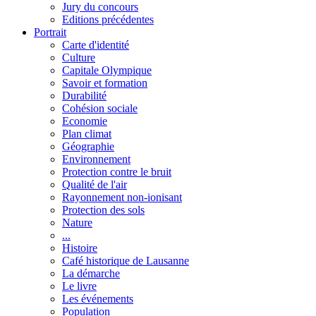
Jury du concours
Editions précédentes
Portrait
Carte d'identité
Culture
Capitale Olympique
Savoir et formation
Durabilité
Cohésion sociale
Economie
Plan climat
Géographie
Environnement
Protection contre le bruit
Qualité de l'air
Rayonnement non-ionisant
Protection des sols
Nature
...
Histoire
Café historique de Lausanne
La démarche
Le livre
Les événements
Population