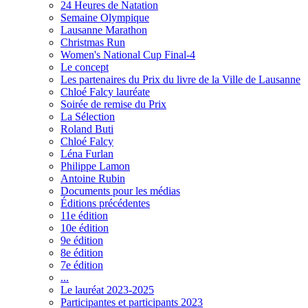
24 Heures de Natation
Semaine Olympique
Lausanne Marathon
Christmas Run
Women's National Cup Final-4
Le concept
Les partenaires du Prix du livre de la Ville de Lausanne
Chloé Falcy lauréate
Soirée de remise du Prix
La Sélection
Roland Buti
Chloé Falcy
Léna Furlan
Philippe Lamon
Antoine Rubin
Documents pour les médias
Éditions précédentes
11e édition
10e édition
9e édition
8e édition
7e édition
...
Le lauréat 2023-2025
Participantes et participants 2023