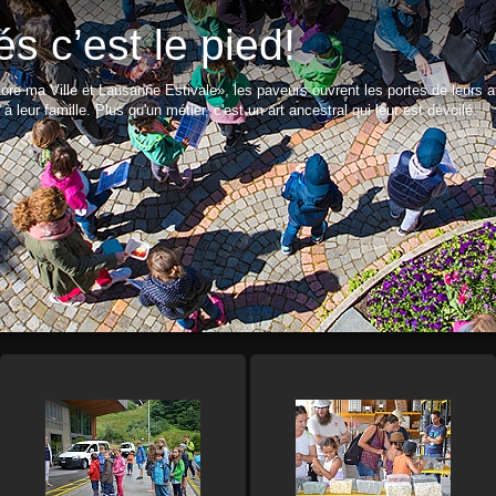
s c’est le pied!
ore ma Ville et Lausanne Estivale», les paveurs ouvrent les portes de leurs a
à leur famille. Plus qu'un métier, c'est un art ancestral qui leur est dévoilé.