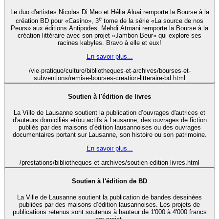
Le duo d'artistes Nicolas Di Meo et Hélia Aluai remporte la Bourse à la
e
création BD pour «Casino», 3
tome de la série «La source de nos
Peurs» aux éditions Antipodes. Mehdi Atmani remporte la Bourse à la
création littéraire avec son projet «Jambon Beur» qui explore ses
racines kabyles. Bravo à elle et eux!
En savoir plus...
/vie-pratique/culture/bibliotheques-et-archives/bourses-et-
subventions/remise-bourses-creation-litteraire-bd.html
Soutien à l'édition de livres
La Ville de Lausanne soutient la publication d’ouvrages d'autrices et
d'auteurs domiciliés et/ou actifs à Lausanne, des ouvrages de fiction
publiés par des maisons d’édition lausannoises ou des ouvrages
documentaires portant sur Lausanne, son histoire ou son patrimoine.
En savoir plus...
/prestations/bibliotheques-et-archives/soutien-edition-livres.html
Soutien à l'édition de BD
La Ville de Lausanne soutient la publication de bandes dessinées
publiées par des maisons d’édition lausannoises. Les projets de
publications retenus sont soutenus à hauteur de 1'000 à 4'000 francs