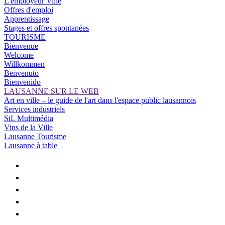
L'employeur Ville
Offres d'emploi
Apprentissage
Stages et offres spontanées
TOURISME
Bienvenue
Welcome
Willkommen
Benvenuto
Bienvenido
LAUSANNE SUR LE WEB
Art en ville – le guide de l'art dans l'espace public lausannois
Services industriels
SiL Multimédia
Vins de la Ville
Lausanne Tourisme
Lausanne à table