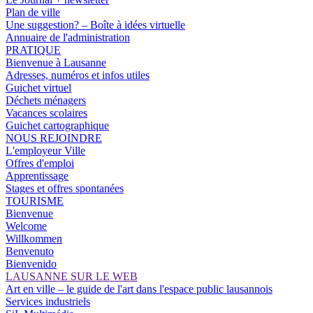
Plan de ville
Une suggestion? – Boîte à idées virtuelle
Annuaire de l'administration
PRATIQUE
Bienvenue à Lausanne
Adresses, numéros et infos utiles
Guichet virtuel
Déchets ménagers
Vacances scolaires
Guichet cartographique
NOUS REJOINDRE
L'employeur Ville
Offres d'emploi
Apprentissage
Stages et offres spontanées
TOURISME
Bienvenue
Welcome
Willkommen
Benvenuto
Bienvenido
LAUSANNE SUR LE WEB
Art en ville – le guide de l'art dans l'espace public lausannois
Services industriels