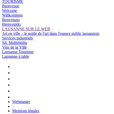
TOURISME
Bienvenue
Welcome
Willkommen
Benvenuto
Bienvenido
LAUSANNE SUR LE WEB
Art en ville – le guide de l'art dans l'espace public lausannois
Services industriels
SiL Multimédia
Vins de la Ville
Lausanne Tourisme
Lausanne à table
Webmaster
–
Mentions légales