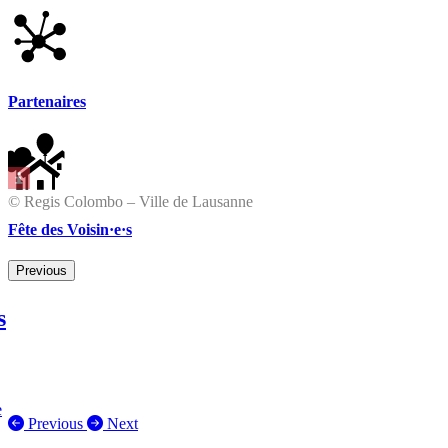
Partenaires
© Regis Colombo – Ville de Lausanne
Fête des Voisin·e·s
Previous
s
e
Previous
Next