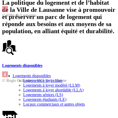
La politique du logement et de l’habitat
de la Ville de Lausanne vise à promouvoir
© Ville de Lausanne
et préserver un parc de logement qui
réponde aux besoins et aux moyens de sa
population, en alliant équité et durabilité.
Logements disponibles
Logements disponibles
© Regis Colombo – Ville de Lausanne
Logements à loyer libre
Logements à loyer modéré (LLM)
Logements à loyer abordable (LLA)
Logements séniors (LS)
Logements étudiants (LE)
Locaux commerciaux et autres objets