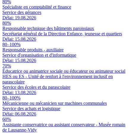
80%
Spécialiste en comptabilité et finance
Service des gérances
Délai: 19.08.2026
80%
Responsable technique des bâtiments paroissiaux
Secrétariat général de la Direction Enfance, jeunesse et quartiers
Délai: 15.08.2026
80–100%
Responsable produits - auxiliaire
Service d'organisation et d'informatique
Délai: 15.08.2026
70%
Éducatrice ou animatrice sociale ou éducateur ou animateur social
HES ou ES - Unité de renfort à l'environnement inclusif en
parascolaire
Service des écoles et du parascolaire
Délai: 13.08.2026
80–100%
Mécanicienne ou mécanicien sur machines communales
Service des achats et logistique
Délai: 06.08.2026
60%
Assistante conservatrice ou assistant conservateur - Musée romain
de Lausanne-Vidy