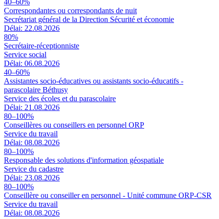
40–60%
Correspondantes ou correspondants de nuit
Secrétariat général de la Direction Sécurité et économie
Délai: 22.08.2026
80%
Secrétaire-réceptionniste
Service social
Délai: 06.08.2026
40–60%
Assistantes socio-éducatives ou assistants socio-éducatifs -
parascolaire Béthusy
Service des écoles et du parascolaire
Délai: 21.08.2026
80–100%
Conseillères ou conseillers en personnel ORP
Service du travail
Délai: 08.08.2026
80–100%
Responsable des solutions d'information géospatiale
Service du cadastre
Délai: 23.08.2026
80–100%
Conseillère ou conseiller en personnel - Unité commune ORP-CSR
Service du travail
Délai: 08.08.2026