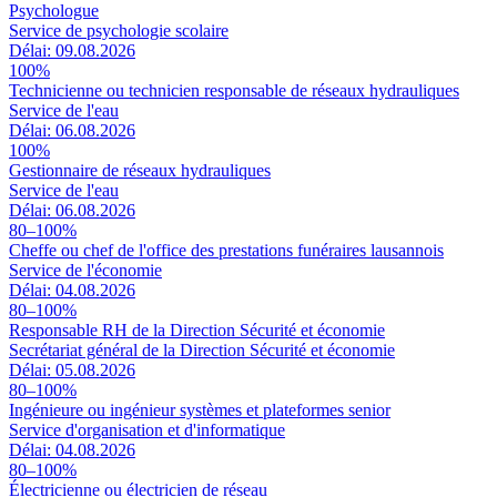
Psychologue
Service de psychologie scolaire
Délai: 09.08.2026
100%
Technicienne ou technicien responsable de réseaux hydrauliques
Service de l'eau
Délai: 06.08.2026
100%
Gestionnaire de réseaux hydrauliques
Service de l'eau
Délai: 06.08.2026
80–100%
Cheffe ou chef de l'office des prestations funéraires lausannois
Service de l'économie
Délai: 04.08.2026
80–100%
Responsable RH de la Direction Sécurité et économie
Secrétariat général de la Direction Sécurité et économie
Délai: 05.08.2026
80–100%
Ingénieure ou ingénieur systèmes et plateformes senior
Service d'organisation et d'informatique
Délai: 04.08.2026
80–100%
Électricienne ou électricien de réseau