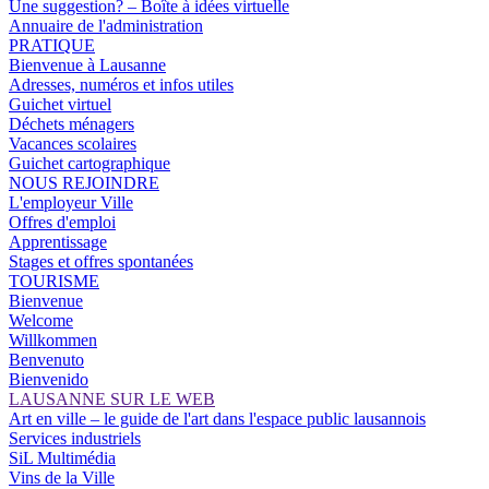
Une suggestion? – Boîte à idées virtuelle
Annuaire de l'administration
PRATIQUE
Bienvenue à Lausanne
Adresses, numéros et infos utiles
Guichet virtuel
Déchets ménagers
Vacances scolaires
Guichet cartographique
NOUS REJOINDRE
L'employeur Ville
Offres d'emploi
Apprentissage
Stages et offres spontanées
TOURISME
Bienvenue
Welcome
Willkommen
Benvenuto
Bienvenido
LAUSANNE SUR LE WEB
Art en ville – le guide de l'art dans l'espace public lausannois
Services industriels
SiL Multimédia
Vins de la Ville