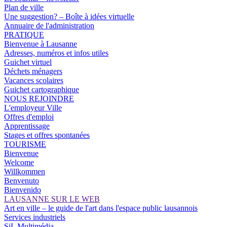
Plan de ville
Une suggestion? – Boîte à idées virtuelle
Annuaire de l'administration
PRATIQUE
Bienvenue à Lausanne
Adresses, numéros et infos utiles
Guichet virtuel
Déchets ménagers
Vacances scolaires
Guichet cartographique
NOUS REJOINDRE
L'employeur Ville
Offres d'emploi
Apprentissage
Stages et offres spontanées
TOURISME
Bienvenue
Welcome
Willkommen
Benvenuto
Bienvenido
LAUSANNE SUR LE WEB
Art en ville – le guide de l'art dans l'espace public lausannois
Services industriels
SiL Multimédia