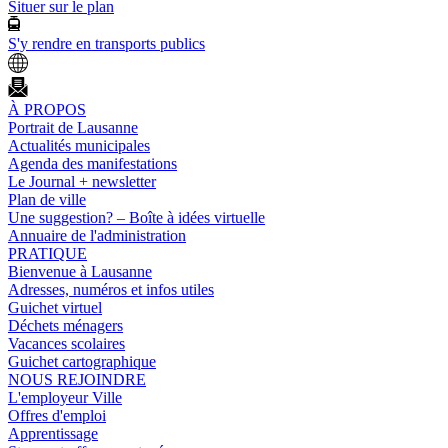
Situer sur le plan
S'y rendre en transports publics
À PROPOS
Portrait de Lausanne
Actualités municipales
Agenda des manifestations
Le Journal + newsletter
Plan de ville
Une suggestion? – Boîte à idées virtuelle
Annuaire de l'administration
PRATIQUE
Bienvenue à Lausanne
Adresses, numéros et infos utiles
Guichet virtuel
Déchets ménagers
Vacances scolaires
Guichet cartographique
NOUS REJOINDRE
L'employeur Ville
Offres d'emploi
Apprentissage