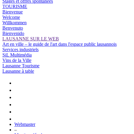
Stages et offres spontanées
TOURISME
Bienvenue
Welcome
Willkommen
Benvenuto
Bienvenido
LAUSANNE SUR LE WEB
Art en ville – le guide de l'art dans l'espace public lausannois
Services industriels
SiL Multimédia
Vins de la Ville
Lausanne Tourisme
Lausanne à table
Webmaster
–