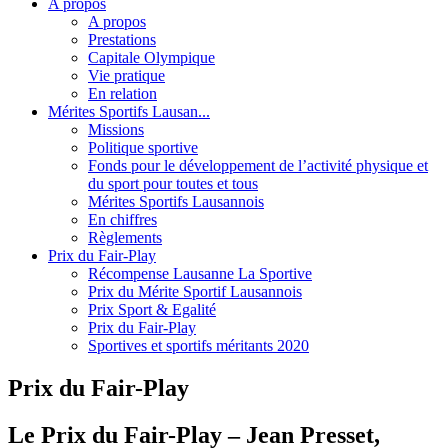
A propos
A propos
Prestations
Capitale Olympique
Vie pratique
En relation
Mérites Sportifs Lausan...
Missions
Politique sportive
Fonds pour le développement de l’activité physique et
du sport pour toutes et tous
Mérites Sportifs Lausannois
En chiffres
Règlements
Prix du Fair-Play
Récompense Lausanne La Sportive
Prix du Mérite Sportif Lausannois
Prix Sport & Egalité
Prix du Fair-Play
Sportives et sportifs méritants 2020
Prix du Fair-Play
Le Prix du Fair-Play – Jean Presset,