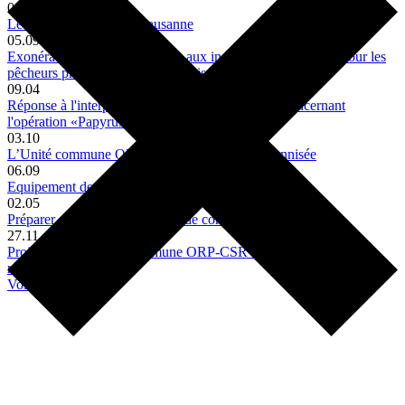
09.07
Le marché du travail à Lausanne
05.09
Exonération des taxes relatives aux installations portuaires pour les
pêcheurs professionnels lausannois
09.04
Réponse à l'interpellation de M. Philipp Stauber concernant
l'opération «Papyrus»
03.10
L’Unité commune ORP-CSR de Lausanne pérennisée
06.09
Equipement des futurs locaux du service du travail
02.05
Préparer sa retraite, un objectif de cohésion sociale
27.11
Projet pilote d’Unité commune ORP-CSR de Lausanne : des
résultats prometteurs
Voir tout