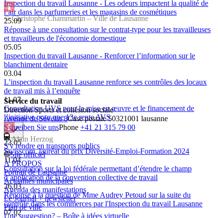
Inspection du travail Lausanne - Les odeurs impactent la qualité de
l’air dans les parfumeries et les magasins de cosmétiques
© Christophe Chammartin – Ville de Lausanne
25.09
Réponse à une consultation sur le contrat-type pour les travailleuses
et travailleurs de l'économie domestique
05.05
Inspection du travail Lausanne - Renforcer l’information sur le
blanchiment dentaire
03.04
L’inspection du travail Lausanne renforce ses contrôles des locaux
de travail mis à l’enquête
11.07
Service du travail
Consultation UVS pour la mise en œuvre et le financement de
Direction Sports et cohésion sociale
l’initiative pour une 13e rente AVS
Avenue de Sévelin 8
Case postale 5032
1001 lausanne
Schreiben Sie uns
Phone
+41 21 315 79 00
© Alain Herzog
23.05
S'y rendre en transports publics
Swisscom, lauréat du prix Diversité-Emploi-Formation 2024
Site officiel
11.04
À PROPOS
Consultation sur la loi fédérale permettant d’étendre le champ
Portrait de Lausanne
d’application de la convention collective de travail
Actualités municipales
26.03
Agenda des manifestations
Réponse à la question de Mme Audrey Petoud sur la suite du
Le Journal + newsletter
contrôle dans les commerces par l'Inspection du travail Lausanne
Plan de ville
07.02
Une suggestion? – Boîte à idées virtuelle