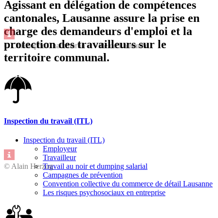
Agissant en délégation de compétences
cantonales, Lausanne assure la prise en
charge des demandeurs d'emploi et la
protection des travailleurs sur le
© Christophe Chammartin – Ville de Lausanne
territoire communal.
Inspection du travail (ITL)
Inspection du travail (ITL)
Employeur
Travailleur
© Alain Herzog
Travail au noir et dumping salarial
Campagnes de prévention
Convention collective du commerce de détail Lausanne
Les risques psychosociaux en entreprise