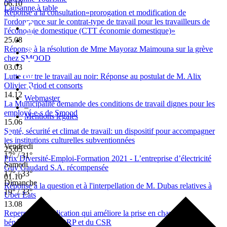
06.10
Lausanne à table
Réponse à la consultation«prorogation et modification de
l'ordonnance sur le contrat-type de travail pour les travailleurs de
l'économie domestique (CTT économie domestique)»
25.08
Réponse à la résolution de Mme Mayoraz Maimouna sur la grève
chez SMOOD
03.03
Lutte contre le travail au noir: Réponse au postulat de M. Alix
Olivier Briod et consorts
14.12
Webmaster
La Municipalité demande des conditions de travail dignes pour les
–
employé-e-s de Smood
Mentions légales
15.06
Santé, sécurité et climat de travail: un dispositif pour accompagner
les institutions culturelles subventionnées
Vendredi
25.05
17° / 31°
Prix Diversité-Emploi-Formation 2021 - L’entreprise d’électricité
Samedi
Guy Gaudard S.A. récompensée
17° / 33°
01.10
Dimanche
Réponse à la question et à l'interpellation de M. Dubas relatives à
19° / 33°
Uber Eats
13.08
Repere, une application qui améliore la prise en charge des
bénéficiaires de l’ORP et du CSR