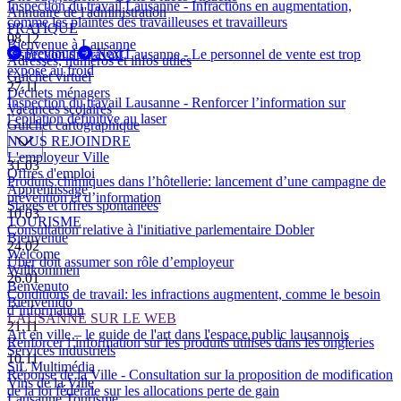
Inspection du travail Lausanne - Infractions en augmentation,
Annuaire de l'administration
comme les plaintes des travailleuses et travailleurs
PRATIQUE
08.12
Bienvenue à Lausanne
Previous
Next
Inspection du travail Lausanne - Le personnel de vente est trop
Adresses, numéros et infos utiles
exposé au froid
Guichet virtuel
27.11
Déchets ménagers
Inspection du travail Lausanne - Renforcer l’information sur
Vacances scolaires
l’épilation définitive au laser
Guichet cartographique
NOUS REJOINDRE
L'employeur Ville
31.03
Offres d'emploi
Produits chimiques dans l’hôtellerie: lancement d’une campagne de
Apprentissage
prévention et d’information
Stages et offres spontanées
10.03
TOURISME
Consultation relative à l'initiative parlementaire Dobler
Bienvenue
24.02
Welcome
Uber doit assumer son rôle d’employeur
Willkommen
26.01
Benvenuto
Conditions de travail: les infractions augmentent, comme le besoin
Bienvenido
d’information
LAUSANNE SUR LE WEB
21.11
Art en ville – le guide de l'art dans l'espace public lausannois
Renforcer l’information sur les produits utilisés dans les ongleries
Services industriels
10.11
SiL Multimédia
Réponse de la Ville - Consultation sur la proposition de modification
Vins de la Ville
de la loi fédérale sur les allocations perte de gain
Lausanne Tourisme