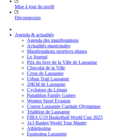
Mise à jour du profil
Déconnexion
Agenda & actualités
Agenda des manifestations
Actualités municipales
Manifestations sportives phares
Le Journal
Prix du livre de la Ville de Lausanne
Chocolat de la Ville
Cross de Lausanne
Urban Trail Lausanne
20KM de Lausanne
Cyclotour du Léman
Panathlon Family Games
Women Sport Evasion
Course Lausanne Capitale Olympique
Triathlon de Lausanne
FIBA U19 Basketball World Cup 2025
3x3 Basket World Tour Master
Athletissima
Equissima Lausanne