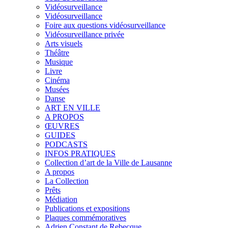
Vidéosurveillance
Vidéosurveillance
Foire aux questions vidéosurveillance
Vidéosurveillance privée
Arts visuels
Théâtre
Musique
Livre
Cinéma
Musées
Danse
ART EN VILLE
A PROPOS
ŒUVRES
GUIDES
PODCASTS
INFOS PRATIQUES
Collection d’art de la Ville de Lausanne
A propos
La Collection
Prêts
Médiation
Publications et expositions
Plaques commémoratives
Adrien Constant de Rebecque