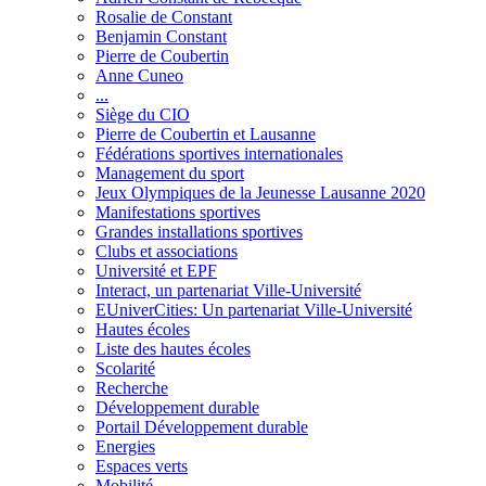
Rosalie de Constant
Benjamin Constant
Pierre de Coubertin
Anne Cuneo
...
Siège du CIO
Pierre de Coubertin et Lausanne
Fédérations sportives internationales
Management du sport
Jeux Olympiques de la Jeunesse Lausanne 2020
Manifestations sportives
Grandes installations sportives
Clubs et associations
Université et EPF
Interact, un partenariat Ville-Université
EUniverCities: Un partenariat Ville-Université
Hautes écoles
Liste des hautes écoles
Scolarité
Recherche
Développement durable
Portail Développement durable
Energies
Espaces verts
Mobilité