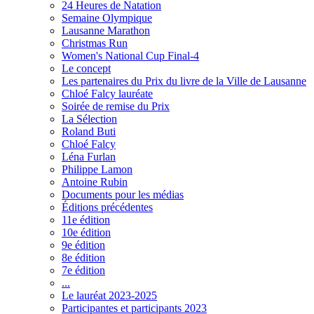
24 Heures de Natation
Semaine Olympique
Lausanne Marathon
Christmas Run
Women's National Cup Final-4
Le concept
Les partenaires du Prix du livre de la Ville de Lausanne
Chloé Falcy lauréate
Soirée de remise du Prix
La Sélection
Roland Buti
Chloé Falcy
Léna Furlan
Philippe Lamon
Antoine Rubin
Documents pour les médias
Éditions précédentes
11e édition
10e édition
9e édition
8e édition
7e édition
...
Le lauréat 2023-2025
Participantes et participants 2023