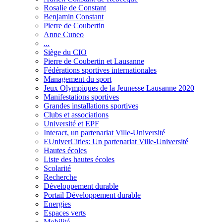
Rosalie de Constant
Benjamin Constant
Pierre de Coubertin
Anne Cuneo
...
Siège du CIO
Pierre de Coubertin et Lausanne
Fédérations sportives internationales
Management du sport
Jeux Olympiques de la Jeunesse Lausanne 2020
Manifestations sportives
Grandes installations sportives
Clubs et associations
Université et EPF
Interact, un partenariat Ville-Université
EUniverCities: Un partenariat Ville-Université
Hautes écoles
Liste des hautes écoles
Scolarité
Recherche
Développement durable
Portail Développement durable
Energies
Espaces verts
Mobilité