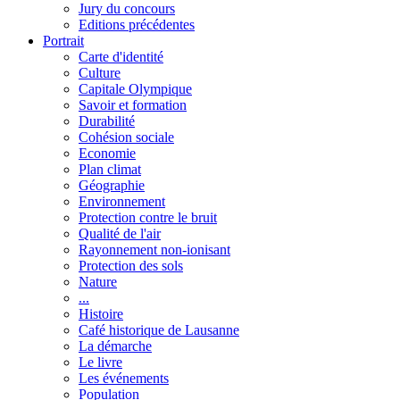
Jury du concours
Editions précédentes
Portrait
Carte d'identité
Culture
Capitale Olympique
Savoir et formation
Durabilité
Cohésion sociale
Economie
Plan climat
Géographie
Environnement
Protection contre le bruit
Qualité de l'air
Rayonnement non-ionisant
Protection des sols
Nature
...
Histoire
Café historique de Lausanne
La démarche
Le livre
Les événements
Population