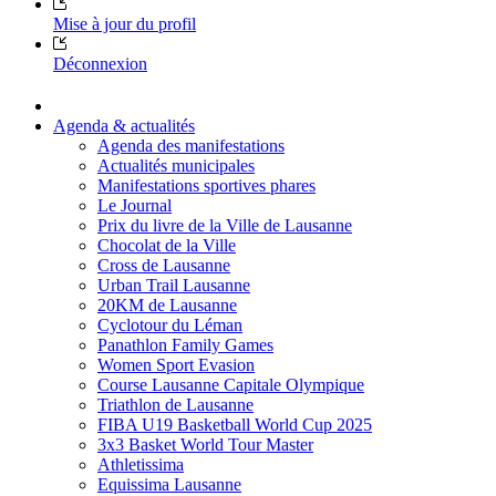
Mise à jour du profil
Déconnexion
Agenda & actualités
Agenda des manifestations
Actualités municipales
Manifestations sportives phares
Le Journal
Prix du livre de la Ville de Lausanne
Chocolat de la Ville
Cross de Lausanne
Urban Trail Lausanne
20KM de Lausanne
Cyclotour du Léman
Panathlon Family Games
Women Sport Evasion
Course Lausanne Capitale Olympique
Triathlon de Lausanne
FIBA U19 Basketball World Cup 2025
3x3 Basket World Tour Master
Athletissima
Equissima Lausanne