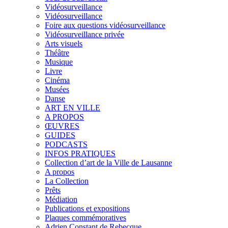
Vidéosurveillance
Vidéosurveillance
Foire aux questions vidéosurveillance
Vidéosurveillance privée
Arts visuels
Théâtre
Musique
Livre
Cinéma
Musées
Danse
ART EN VILLE
A PROPOS
ŒUVRES
GUIDES
PODCASTS
INFOS PRATIQUES
Collection d’art de la Ville de Lausanne
A propos
La Collection
Prêts
Médiation
Publications et expositions
Plaques commémoratives
Adrien Constant de Rebecque