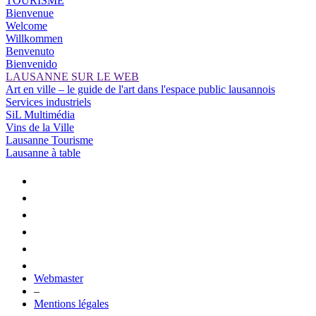
TOURISME
Bienvenue
Welcome
Willkommen
Benvenuto
Bienvenido
LAUSANNE SUR LE WEB
Art en ville – le guide de l'art dans l'espace public lausannois
Services industriels
SiL Multimédia
Vins de la Ville
Lausanne Tourisme
Lausanne à table
Webmaster
–
Mentions légales