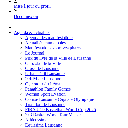
Mise à jour du profil
Déconnexion
Agenda & actualités
Agenda des manifestations
Actualités municipales
Manifestations sportives phares
Le Journal
Prix du livre de la Ville de Lausanne
Chocolat de la Ville
Cross de Lausanne
Urban Trail Lausanne
20KM de Lausanne
Cyclotour du Léman
Panathlon Family Games
Women Sport Evasion
Course Lausanne Capitale Olympique
Triathlon de Lausanne
FIBA U19 Basketball World Cup 2025
3x3 Basket World Tour Master
Athletissima
Equissima Lausanne