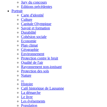
Jury du concours
Editions précédentes
Portrait
Carte d'identité
Culture
Capitale Olympique
Savoir et formation
Durabilité
Cohésion sociale
Economie
Plan climat
Géographie
Environnement
Protection contre le bruit
Qualité de l'air
Rayonnement non-ionisant
Protection des sols
Nature
...
Histoire
Café historique de Lausanne
La démarche
Le livre
Les événements
Population