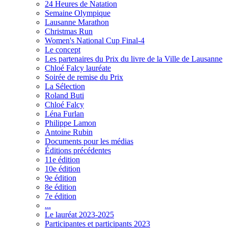
24 Heures de Natation
Semaine Olympique
Lausanne Marathon
Christmas Run
Women's National Cup Final-4
Le concept
Les partenaires du Prix du livre de la Ville de Lausanne
Chloé Falcy lauréate
Soirée de remise du Prix
La Sélection
Roland Buti
Chloé Falcy
Léna Furlan
Philippe Lamon
Antoine Rubin
Documents pour les médias
Éditions précédentes
11e édition
10e édition
9e édition
8e édition
7e édition
...
Le lauréat 2023-2025
Participantes et participants 2023