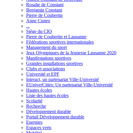
Rosalie de Constant
Benjamin Constant
Pierre de Coubertin
Anne Cuneo
...
Siège du CIO
Pierre de Coubertin et Lausanne
Fédérations sportives internationales
Management du sport
Jeux Olympiques de la Jeunesse Lausanne 2020
Manifestations sportives
Grandes installations sportives
Clubs et associations
Université et EPF
Interact, un partenariat Ville-Université
EUniverCities: Un partenariat Ville-Université
Hautes écoles
Liste des hautes écoles
Scolarité
Recherche
Développement durable
Portail Développement durable
Energies
Espaces verts
Mobilité