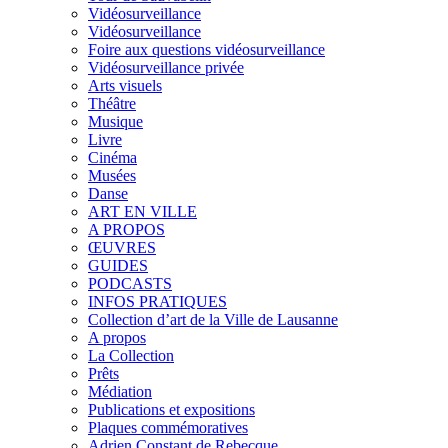
Vidéosurveillance
Vidéosurveillance
Foire aux questions vidéosurveillance
Vidéosurveillance privée
Arts visuels
Théâtre
Musique
Livre
Cinéma
Musées
Danse
ART EN VILLE
A PROPOS
ŒUVRES
GUIDES
PODCASTS
INFOS PRATIQUES
Collection d’art de la Ville de Lausanne
A propos
La Collection
Prêts
Médiation
Publications et expositions
Plaques commémoratives
Adrien Constant de Rebecque