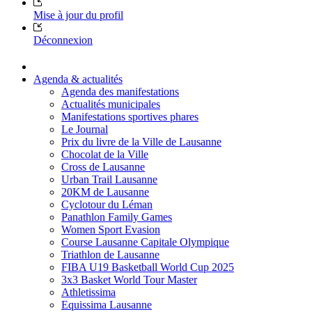
Mise à jour du profil
Déconnexion
Agenda & actualités
Agenda des manifestations
Actualités municipales
Manifestations sportives phares
Le Journal
Prix du livre de la Ville de Lausanne
Chocolat de la Ville
Cross de Lausanne
Urban Trail Lausanne
20KM de Lausanne
Cyclotour du Léman
Panathlon Family Games
Women Sport Evasion
Course Lausanne Capitale Olympique
Triathlon de Lausanne
FIBA U19 Basketball World Cup 2025
3x3 Basket World Tour Master
Athletissima
Equissima Lausanne