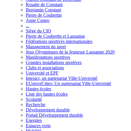
Rosalie de Constant
Benjamin Constant
Pierre de Coubertin
Anne Cuneo
...
Siège du CIO
Pierre de Coubertin et Lausanne
Fédérations sportives internationales
Management du sport
Jeux Olympiques de la Jeunesse Lausanne 2020
Manifestations sportives
Grandes installations sportives
Clubs et associations
Université et EPF
Interact, un partenariat Ville-Université
EUniverCities: Un partenariat Ville-Université
Hautes écoles
Liste des hautes écoles
Scolarité
Recherche
Développement durable
Portail Développement durable
Energies
Espaces verts
Mobilité