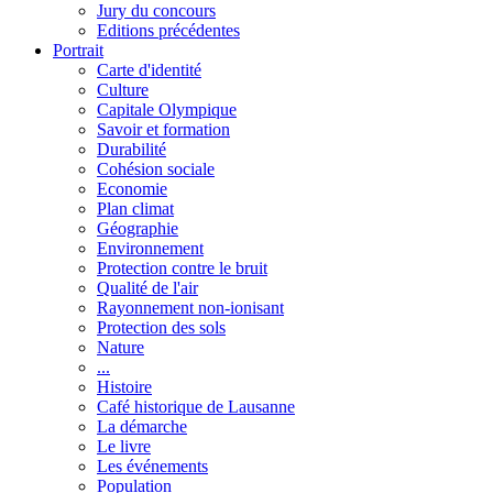
Jury du concours
Editions précédentes
Portrait
Carte d'identité
Culture
Capitale Olympique
Savoir et formation
Durabilité
Cohésion sociale
Economie
Plan climat
Géographie
Environnement
Protection contre le bruit
Qualité de l'air
Rayonnement non-ionisant
Protection des sols
Nature
...
Histoire
Café historique de Lausanne
La démarche
Le livre
Les événements
Population