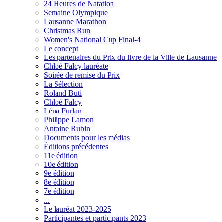
24 Heures de Natation
Semaine Olympique
Lausanne Marathon
Christmas Run
Women's National Cup Final-4
Le concept
Les partenaires du Prix du livre de la Ville de Lausanne
Chloé Falcy lauréate
Soirée de remise du Prix
La Sélection
Roland Buti
Chloé Falcy
Léna Furlan
Philippe Lamon
Antoine Rubin
Documents pour les médias
Éditions précédentes
11e édition
10e édition
9e édition
8e édition
7e édition
...
Le lauréat 2023-2025
Participantes et participants 2023