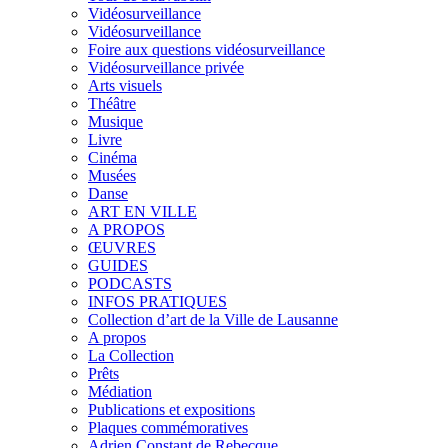
Vidéosurveillance
Vidéosurveillance
Foire aux questions vidéosurveillance
Vidéosurveillance privée
Arts visuels
Théâtre
Musique
Livre
Cinéma
Musées
Danse
ART EN VILLE
A PROPOS
ŒUVRES
GUIDES
PODCASTS
INFOS PRATIQUES
Collection d’art de la Ville de Lausanne
A propos
La Collection
Prêts
Médiation
Publications et expositions
Plaques commémoratives
Adrien Constant de Rebecque