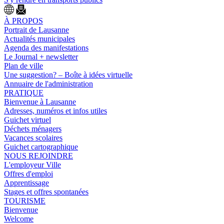
À PROPOS
Portrait de Lausanne
Actualités municipales
Agenda des manifestations
Le Journal + newsletter
Plan de ville
Une suggestion? – Boîte à idées virtuelle
Annuaire de l'administration
PRATIQUE
Bienvenue à Lausanne
Adresses, numéros et infos utiles
Guichet virtuel
Déchets ménagers
Vacances scolaires
Guichet cartographique
NOUS REJOINDRE
L'employeur Ville
Offres d'emploi
Apprentissage
Stages et offres spontanées
TOURISME
Bienvenue
Welcome