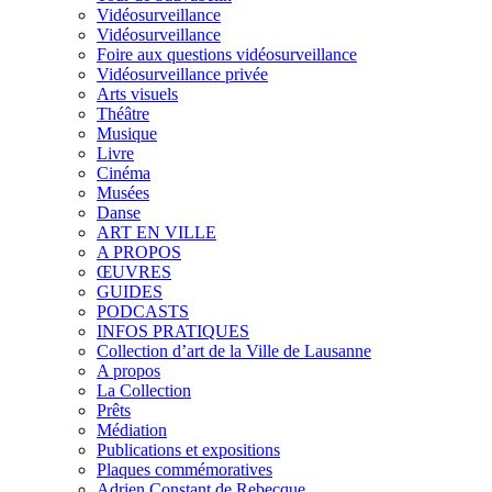
Vidéosurveillance
Vidéosurveillance
Foire aux questions vidéosurveillance
Vidéosurveillance privée
Arts visuels
Théâtre
Musique
Livre
Cinéma
Musées
Danse
ART EN VILLE
A PROPOS
ŒUVRES
GUIDES
PODCASTS
INFOS PRATIQUES
Collection d’art de la Ville de Lausanne
A propos
La Collection
Prêts
Médiation
Publications et expositions
Plaques commémoratives
Adrien Constant de Rebecque