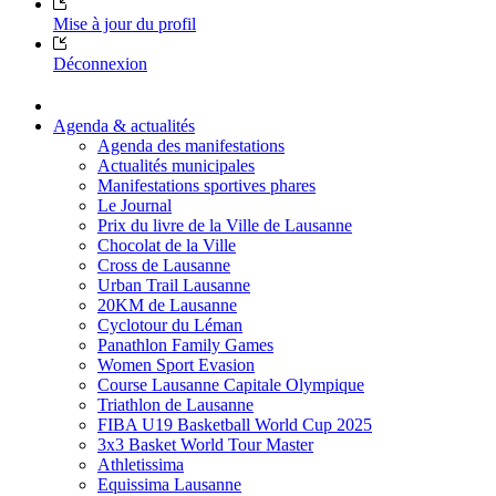
Mise à jour du profil
Déconnexion
Agenda & actualités
Agenda des manifestations
Actualités municipales
Manifestations sportives phares
Le Journal
Prix du livre de la Ville de Lausanne
Chocolat de la Ville
Cross de Lausanne
Urban Trail Lausanne
20KM de Lausanne
Cyclotour du Léman
Panathlon Family Games
Women Sport Evasion
Course Lausanne Capitale Olympique
Triathlon de Lausanne
FIBA U19 Basketball World Cup 2025
3x3 Basket World Tour Master
Athletissima
Equissima Lausanne