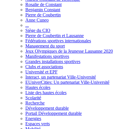
Rosalie de Constant
Benjamin Constant
Pierre de Coubertin
Anne Cuneo
...
Siège du CIO
Pierre de Coubertin et Lausanne
Fédérations sportives internationales
Management du sport
Jeux Olympiques de la Jeunesse Lausanne 2020
Manifestations sportives
Grandes installations sportives
Clubs et associations
Université et EPF
Interact, un partenariat Ville-Université
EUniverCities: Un partenariat Ville-Université
Hautes écoles
Liste des hautes écoles
Scolarité
Recherche
Développement durable
Portail Développement durable
Energies
Espaces verts
Mobilité