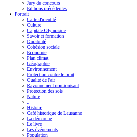
Jury du concours
Editions précédentes
Portrait
Carte d'identité
Culture
Capitale Olympique
Savoir et formation
Durabilité
Cohésion sociale
Economie
Plan climat
Géographie
Environnement
Protection contre le bruit
Qualité de l'air
Rayonnement non-ionisant
Protection des sols
Nature
...
Histoire
Café historique de Lausanne
La démarche
Le livre
Les événements
Population