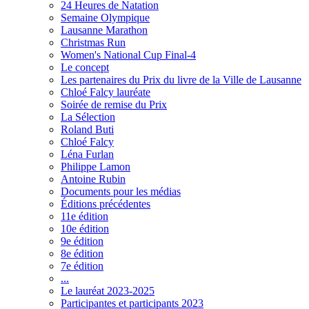
24 Heures de Natation
Semaine Olympique
Lausanne Marathon
Christmas Run
Women's National Cup Final-4
Le concept
Les partenaires du Prix du livre de la Ville de Lausanne
Chloé Falcy lauréate
Soirée de remise du Prix
La Sélection
Roland Buti
Chloé Falcy
Léna Furlan
Philippe Lamon
Antoine Rubin
Documents pour les médias
Éditions précédentes
11e édition
10e édition
9e édition
8e édition
7e édition
...
Le lauréat 2023-2025
Participantes et participants 2023