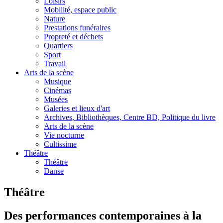
Loisirs
Mobilité, espace public
Nature
Prestations funéraires
Propreté et déchets
Quartiers
Sport
Travail
Arts de la scène
Musique
Cinémas
Musées
Galeries et lieux d'art
Archives, Bibliothèques, Centre BD, Politique du livre
Arts de la scène
Vie nocturne
Cultissime
Théâtre
Théâtre
Danse
Théâtre
Des performances contemporaines à la