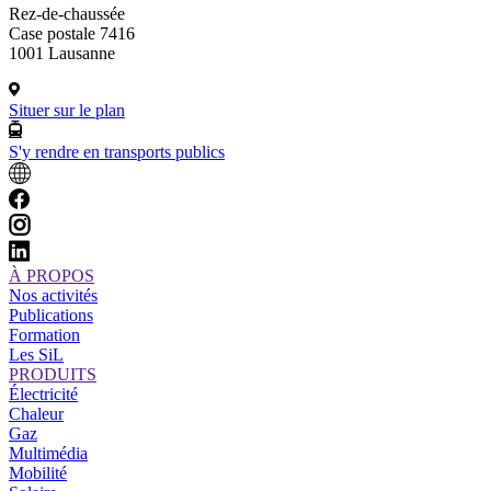
Rez-de-chaussée
Case postale 7416
1001 Lausanne
Situer sur le plan
S'y rendre en transports publics
À PROPOS
Nos activités
Publications
Formation
Les SiL
PRODUITS
Électricité
Chaleur
Gaz
Multimédia
Mobilité