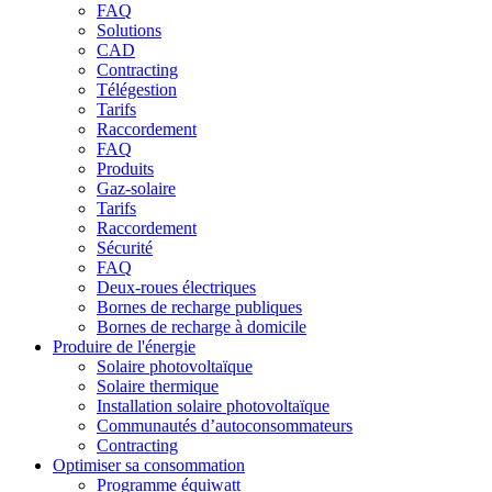
FAQ
Solutions
CAD
Contracting
Télégestion
Tarifs
Raccordement
FAQ
Produits
Gaz-solaire
Tarifs
Raccordement
Sécurité
FAQ
Deux-roues électriques
Bornes de recharge publiques
Bornes de recharge à domicile
Produire de l'énergie
Solaire photovoltaïque
Solaire thermique
Installation solaire photovoltaïque
Communautés d’autoconsommateurs
Contracting
Optimiser sa consommation
Programme équiwatt