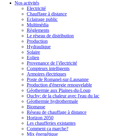
Nos activités
Electricité
Chauffage à distance
Eclairage public
Multimédia
Règlements
Le réseau de distribution
Production
Hydraulique
Solaire
Eolien
Provenance de l’électricité
Compteurs intelligents
Armoires électriques
Poste de Romanel-sur-Lausanne
Production d'énergie renouvelable
Géothermie aux Plaines-du-Loup
Ouchy: de la chaleur avec l'eau du lac
Géothermie hydrothermale
Biomasse
Réseau de chauffage à distance
Horizon 2050
Les chaufferies existantes
Comment ça marche?
Mix énergétique