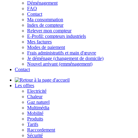
Déménagement
FAQ
Contact
Ma consommation
Index de compteur
Relever mon compteur
E-Profil: compteurs industriels
Mes factures
Modes de paiement
Frais administratifs et main d'œuvre
Je déménage (changement de domicile)
Nouvel arrivant (emménagement)
Contact
Les offres
Electricité
Chaleur
Gaz naturel
Multimédia
Mobilité
Produits
Tarifs
Raccordement
Sécurité