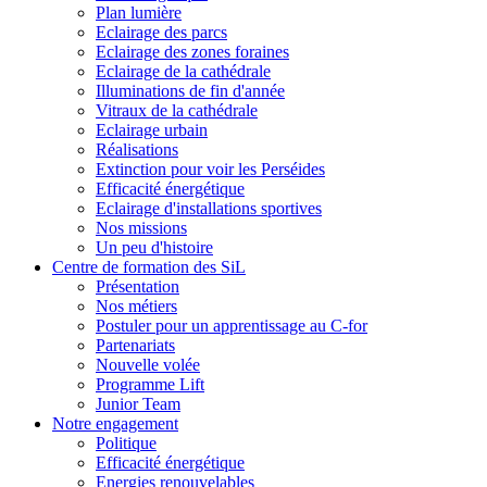
Plan lumière
Eclairage des parcs
Eclairage des zones foraines
Eclairage de la cathédrale
Illuminations de fin d'année
Vitraux de la cathédrale
Eclairage urbain
Réalisations
Extinction pour voir les Perséides
Efficacité énergétique
Eclairage d'installations sportives
Nos missions
Un peu d'histoire
Centre de formation des SiL
Présentation
Nos métiers
Postuler pour un apprentissage au C-for
Partenariats
Nouvelle volée
Programme Lift
Junior Team
Notre engagement
Politique
Efficacité énergétique
Energies renouvelables