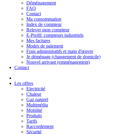
Déménagement
FAQ
Contact
Ma consommation
Index de compteur
Relever mon compteur
E-Profil: compteurs industriels
Mes factures
Modes de paiement
Frais administratifs et main d'œuvre
Je déménage (changement de domicile)
Nouvel arrivant (emménagement)
Contact
Les offres
Electricité
Chaleur
Gaz naturel
Multimédia
Mobilité
Produits
Tarifs
Raccordement
Sécurité