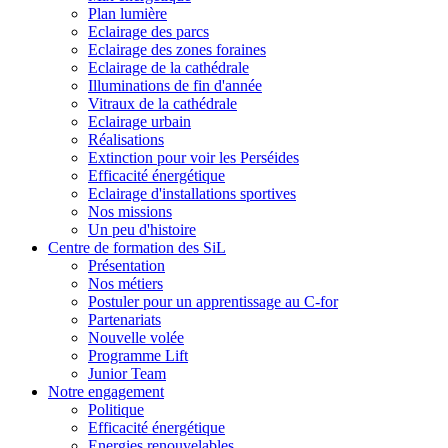
Plan lumière
Eclairage des parcs
Eclairage des zones foraines
Eclairage de la cathédrale
Illuminations de fin d'année
Vitraux de la cathédrale
Eclairage urbain
Réalisations
Extinction pour voir les Perséides
Efficacité énergétique
Eclairage d'installations sportives
Nos missions
Un peu d'histoire
Centre de formation des SiL
Présentation
Nos métiers
Postuler pour un apprentissage au C-for
Partenariats
Nouvelle volée
Programme Lift
Junior Team
Notre engagement
Politique
Efficacité énergétique
Energies renouvelables