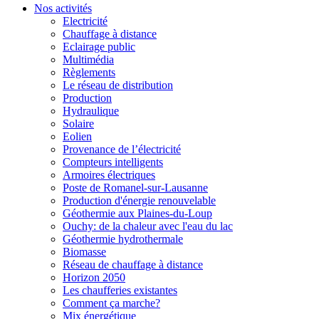
Nos activités
Electricité
Chauffage à distance
Eclairage public
Multimédia
Règlements
Le réseau de distribution
Production
Hydraulique
Solaire
Eolien
Provenance de l’électricité
Compteurs intelligents
Armoires électriques
Poste de Romanel-sur-Lausanne
Production d'énergie renouvelable
Géothermie aux Plaines-du-Loup
Ouchy: de la chaleur avec l'eau du lac
Géothermie hydrothermale
Biomasse
Réseau de chauffage à distance
Horizon 2050
Les chaufferies existantes
Comment ça marche?
Mix énergétique