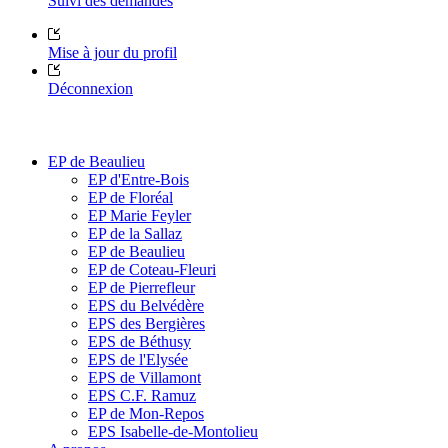
Suivi des demandes
Mise à jour du profil
Déconnexion
EP de Beaulieu
EP d'Entre-Bois
EP de Floréal
EP Marie Feyler
EP de la Sallaz
EP de Beaulieu
EP de Coteau-Fleuri
EP de Pierrefleur
EPS du Belvédère
EPS des Bergières
EPS de Béthusy
EPS de l'Elysée
EPS de Villamont
EPS C.F. Ramuz
EP de Mon-Repos
EPS Isabelle-de-Montolieu