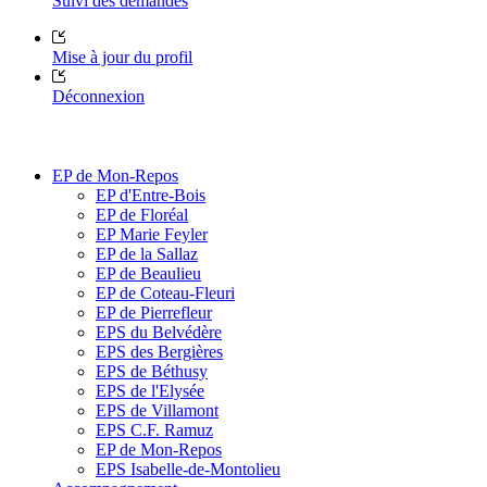
Suivi des demandes
Mise à jour du profil
Déconnexion
EP de Mon-Repos
EP d'Entre-Bois
EP de Floréal
EP Marie Feyler
EP de la Sallaz
EP de Beaulieu
EP de Coteau-Fleuri
EP de Pierrefleur
EPS du Belvédère
EPS des Bergières
EPS de Béthusy
EPS de l'Elysée
EPS de Villamont
EPS C.F. Ramuz
EP de Mon-Repos
EPS Isabelle-de-Montolieu