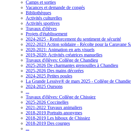
Camps et sorties
Vacances et demande de congés
Bibliothèques
Activités culturelles
Activités sportives
Travaux d'élèves
Projets d'établissement
2024-2025 - Renforcement du sentiment de sécurité
2022-2023 Action solidaire - Récolte pour la Caravane S
2020-2021: Animation en arts visuels
2019-2020: Activités créatrices manuelles
Travaux d'élèves: Collège de Chandieu
2025-2026 De charmantes grenouilles à Chandieu
2025-2026 Des mains décorées
2024-2025 Petites poules
La Grande Lessive® de mars 2025 - Collège de Chandi
2024-2025 Oursons
...
Travaux d'élèves: Collège de Chissiez
2025-2026 Coccinelles
2021-2022 Travaux animaliers
2018-2019 Portraits anonymes
2018-2019 Les hiboux de Chissiez
2018-2019 Des courges
...