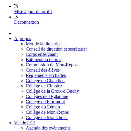
Mise à jour du profil
Déconnexion
A propos
Mot de la directrice
Conseil de direction et secrétariat
Corps enseignant
Bâtiments scolaires
Commission de Mon-Repos
Conseil des élèves
Règlements et chartes
Collège de Chandieu
Collège de Chissiez
Collège de la Croix-d'Ouchy
Collèges de l'Eglantine
Collège de Florimont
Collège du Léman
Collège de Mon-Repos
Collège de Montchoisi
Vie de l'EP
Agenda des événements