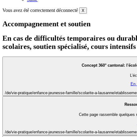
Vous avez été correctement déconnecté
X
Accompagnement et soutien
En cas de difficultés temporaires ou durabl
scolaires, soutien spécialisé, cours intensifs
Concept 360° cantonal: l'éco
L’é
En 
/de/vie-pratique/enfance-jeunesse-famille/scolarite-a-lausanne/etabliss
Ressou
Cette page rassemble quelques r
/de/vie-pratique/enfance-jeunesse-famille/scolarite-a-lausanne/etabliss