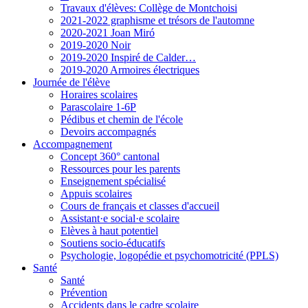
Travaux d'élèves: Collège de Montchoisi
2021-2022 graphisme et trésors de l'automne
2020-2021 Joan Miró
2019-2020 Noir
2019-2020 Inspiré de Calder…
2019-2020 Armoires électriques
Journée de l'élève
Horaires scolaires
Parascolaire 1-6P
Pédibus et chemin de l'école
Devoirs accompagnés
Accompagnement
Concept 360° cantonal
Ressources pour les parents
Enseignement spécialisé
Appuis scolaires
Cours de français et classes d'accueil
Assistant·e social·e scolaire
Elèves à haut potentiel
Soutiens socio-éducatifs
Psychologie, logopédie et psychomotricité (PPLS)
Santé
Santé
Prévention
Accidents dans le cadre scolaire