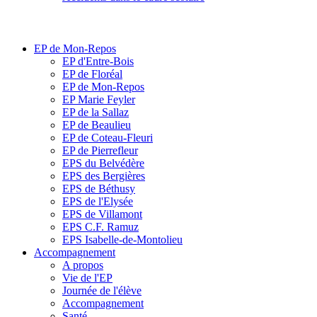
EP de Mon-Repos
EP d'Entre-Bois
EP de Floréal
EP de Mon-Repos
EP Marie Feyler
EP de la Sallaz
EP de Beaulieu
EP de Coteau-Fleuri
EP de Pierrefleur
EPS du Belvédère
EPS des Bergières
EPS de Béthusy
EPS de l'Elysée
EPS de Villamont
EPS C.F. Ramuz
EPS Isabelle-de-Montolieu
Accompagnement
A propos
Vie de l'EP
Journée de l'élève
Accompagnement
Santé