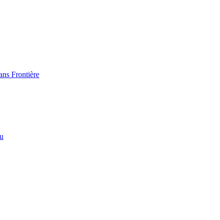
ans Frontière
eu