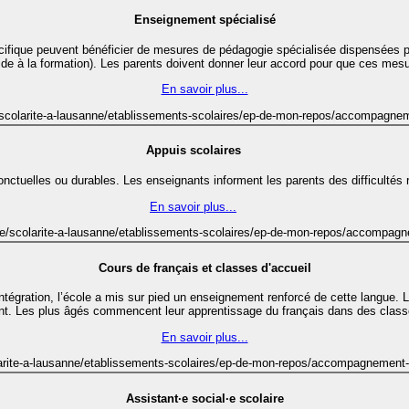
Enseignement spécialisé
écifique peuvent bénéficier de mesures de pédagogie spécialisée dispensées 
aide à la formation). Les parents doivent donner leur accord pour que ces me
En savoir plus...
e/scolarite-a-lausanne/etablissements-scolaires/ep-de-mon-repos/accompagne
Appuis scolaires
ctuelles ou durables. Les enseignants informent les parents des difficultés ren
En savoir plus...
lle/scolarite-a-lausanne/etablissements-scolaires/ep-de-mon-repos/accompagn
Cours de français et classes d'accueil
 intégration, l’école a mis sur pied un enseignement renforcé de cette langue. 
t. Les plus âgés commencent leur apprentissage du français dans des classe
En savoir plus...
larite-a-lausanne/etablissements-scolaires/ep-de-mon-repos/accompagnement-
Assistant·e social·e scolaire