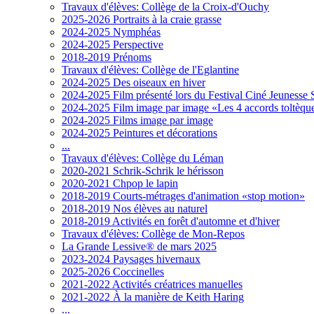
Travaux d'élèves: Collège de la Croix-d'Ouchy
2025-2026 Portraits à la craie grasse
2024-2025 Nymphéas
2024-2025 Perspective
2018-2019 Prénoms
Travaux d'élèves: Collège de l'Eglantine
2024-2025 Des oiseaux en hiver
2024-2025 Film présenté lors du Festival Ciné Jeunesse 
2024-2025 Film image par image «Les 4 accords toltèqu
2024-2025 Films image par image
2024-2025 Peintures et décorations
...
Travaux d'élèves: Collège du Léman
2020-2021 Schrik-Schrik le hérisson
2020-2021 Chpop le lapin
2018-2019 Courts-métrages d'animation «stop motion»
2018-2019 Nos élèves au naturel
2018-2019 Activités en forêt d'automne et d'hiver
Travaux d'élèves: Collège de Mon-Repos
La Grande Lessive® de mars 2025
2023-2024 Paysages hivernaux
2025-2026 Coccinelles
2021-2022 Activités créatrices manuelles
2021-2022 À la manière de Keith Haring
...