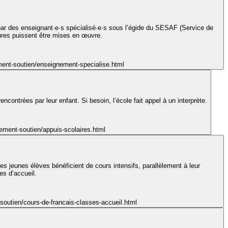
par des enseignant·e·s spécialisé·e·s sous l’égide du SESAF (Service de
sures puissent être mises en œuvre.
ment-soutien/enseignement-specialise.html
contrées par leur enfant. Si besoin, l’école fait appel à un interprète.
ement-soutien/appuis-scolaires.html
Les jeunes élèves bénéficient de cours intensifs, parallèlement à leur
s d’accueil.
soutien/cours-de-francais-classes-accueil.html