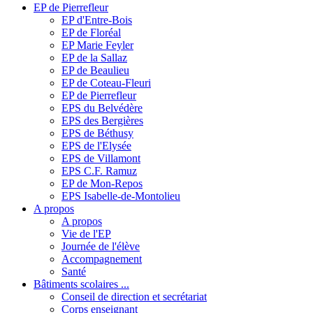
EP de Pierrefleur
EP d'Entre-Bois
EP de Floréal
EP Marie Feyler
EP de la Sallaz
EP de Beaulieu
EP de Coteau-Fleuri
EP de Pierrefleur
EPS du Belvédère
EPS des Bergières
EPS de Béthusy
EPS de l'Elysée
EPS de Villamont
EPS C.F. Ramuz
EP de Mon-Repos
EPS Isabelle-de-Montolieu
A propos
A propos
Vie de l'EP
Journée de l'élève
Accompagnement
Santé
Bâtiments scolaires ...
Conseil de direction et secrétariat
Corps enseignant