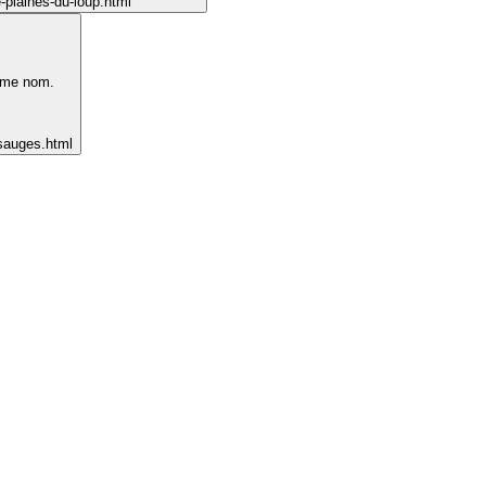
-plaines-du-loup.html
même nom.
-sauges.html