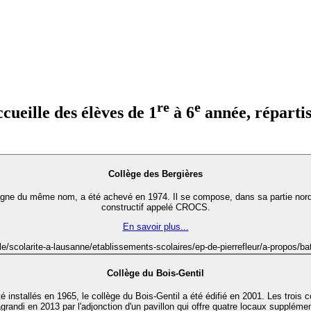
re
e
cueille des élèves de 1
à 6
année, répartis
Collège des Bergières
agne du même nom, a été achevé en 1974. Il se compose, dans sa partie nord
constructif appelé CROCS.
En savoir plus...
le/scolarite-a-lausanne/etablissements-scolaires/ep-de-pierrefleur/a-propos/ba
Collège du Bois-Gentil
installés en 1965, le collège du Bois-Gentil a été édifié en 2001. Les trois co
agrandi en 2013 par l'adjonction d'un pavillon qui offre quatre locaux supplémen