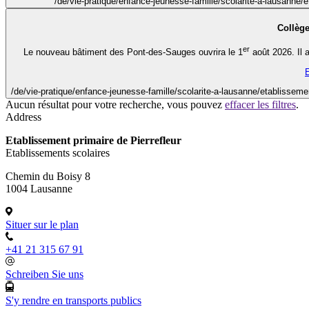
/de/vie-pratique/enfance-jeunesse-famille/scolarite-a-lausanne/e
Collèg
er
Le nouveau bâtiment des Pont-des-Sauges ouvrira le 1
août 2026. Il 
E
/de/vie-pratique/enfance-jeunesse-famille/scolarite-a-lausanne/etablisseme
Aucun résultat pour votre recherche, vous pouvez
effacer les filtres
.
Address
Etablissement primaire de Pierrefleur
Etablissements scolaires
Chemin du Boisy 8
1004 Lausanne
Situer sur le plan
+41 21 315 67 91
Schreiben Sie uns
S'y rendre en transports publics