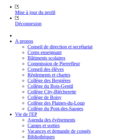
Mise à jour du profil
Déconnexion
A propos
Conseil de direction et secrétariat
Corps enseignant
Bâtiments scolaires
Commission de Pierrefleur
Conseil des élèves
Règlements et chartes
Collège des Bergières
Collège du Bois-Gentil
Collège City-Blécherette
Collège de Boisy
Collège des Plaines-du-Loup
Collège du Pont-des-Sauges
Vie de l'EP
Agenda des événements
Camps et sorties
Vacances et demande de congés
Bibliothèques