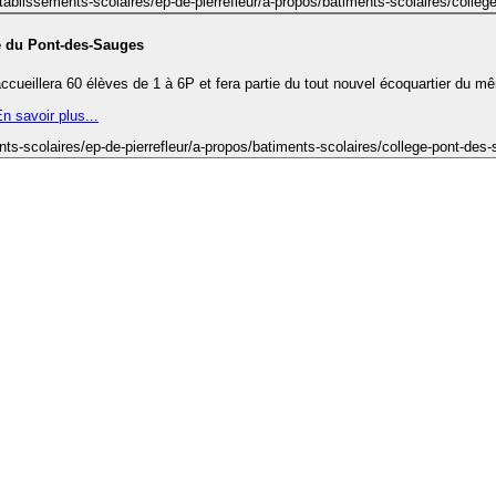
tablissements-scolaires/ep-de-pierrefleur/a-propos/batiments-scolaires/college
e du Pont-des-Sauges
accueillera 60 élèves de 1 à 6P et fera partie du tout nouvel écoquartier du 
n savoir plus...
nts-scolaires/ep-de-pierrefleur/a-propos/batiments-scolaires/college-pont-des