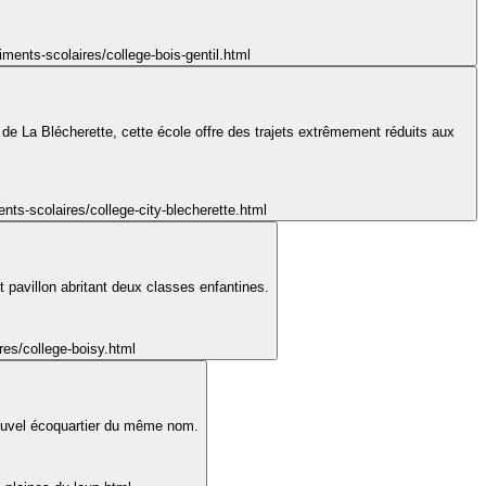
iments-scolaires/college-bois-gentil.html
de La Blécherette, cette école offre des trajets extrêmement réduits aux
nts-scolaires/college-city-blecherette.html
t pavillon abritant deux classes enfantines.
res/college-boisy.html
 nouvel écoquartier du même nom.