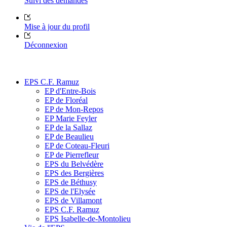
Suivi des demandes
Mise à jour du profil
Déconnexion
EPS C.F. Ramuz
EP d'Entre-Bois
EP de Floréal
EP de Mon-Repos
EP Marie Feyler
EP de la Sallaz
EP de Beaulieu
EP de Coteau-Fleuri
EP de Pierrefleur
EPS du Belvédère
EPS des Bergières
EPS de Béthusy
EPS de l'Elysée
EPS de Villamont
EPS C.F. Ramuz
EPS Isabelle-de-Montolieu