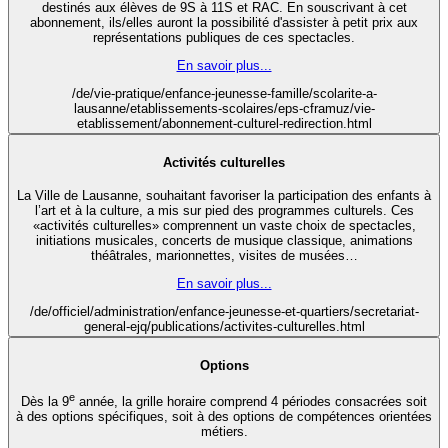
destinés aux élèves de 9S à 11S et RAC. En souscrivant à cet
abonnement, ils/elles auront la possibilité d'assister à petit prix aux
représentations publiques de ces spectacles.
En savoir plus...
/de/vie-pratique/enfance-jeunesse-famille/scolarite-a-
lausanne/etablissements-scolaires/eps-cframuz/vie-
etablissement/abonnement-culturel-redirection.html
Activités culturelles
La Ville de Lausanne, souhaitant favoriser la participation des enfants à
l’art et à la culture, a mis sur pied des programmes culturels. Ces
«activités culturelles» comprennent un vaste choix de spectacles,
initiations musicales, concerts de musique classique, animations
théâtrales, marionnettes, visites de musées…
En savoir plus...
/de/officiel/administration/enfance-jeunesse-et-quartiers/secretariat-
general-ejq/publications/activites-culturelles.html
Options
e
Dès la 9
année, la grille horaire comprend 4 périodes consacrées soit
à des options spécifiques, soit à des options de compétences orientées
métiers.