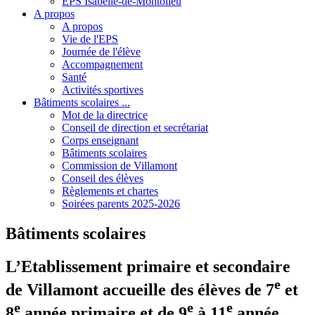
EPS Isabelle-de-Montolieu
A propos
A propos
Vie de l'EPS
Journée de l'élève
Accompagnement
Santé
Activités sportives
Bâtiments scolaires ...
Mot de la directrice
Conseil de direction et secrétariat
Corps enseignant
Bâtiments scolaires
Commission de Villamont
Conseil des élèves
Règlements et chartes
Soirées parents 2025-2026
Bâtiments scolaires
L’Etablissement primaire et secondaire
e
de Villamont accueille des élèves de 7
et
e
e
e
8
année primaire et de 9
à 11
année