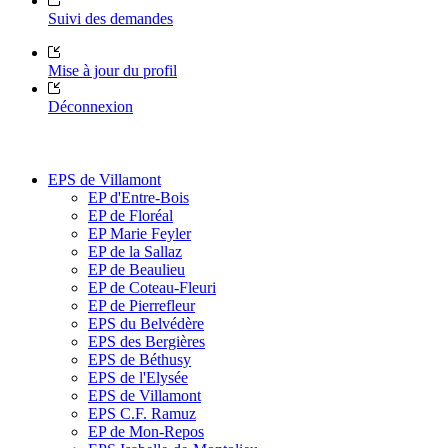
Suivi des demandes
Mise à jour du profil
Déconnexion
EPS de Villamont
EP d'Entre-Bois
EP de Floréal
EP Marie Feyler
EP de la Sallaz
EP de Beaulieu
EP de Coteau-Fleuri
EP de Pierrefleur
EPS du Belvédère
EPS des Bergières
EPS de Béthusy
EPS de l'Elysée
EPS de Villamont
EPS C.F. Ramuz
EP de Mon-Repos