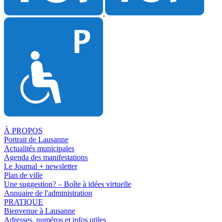
À PROPOS
Portrait de Lausanne
Actualités municipales
Agenda des manifestations
Le Journal + newsletter
Plan de ville
Une suggestion? – Boîte à idées virtuelle
Annuaire de l'administration
PRATIQUE
Bienvenue à Lausanne
Adresses, numéros et infos utiles