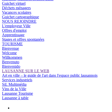
Guichet virtuel
Déchets ménagers
Vacances scolaires
Guichet cartographique
NOUS REJOINDRE
L'employeur Ville
Offres d'emploi
Apprentissage
Stages et offres spontanées
TOURISME
Bienvenue
Welcome
Willkommen
Benvenuto
Bienvenido
LAUSANNE SUR LE WEB
Art en ville – le guide de l'art dans l'espace public lausannois
Services industriels
SiL Multimédia
Vins de la Ville
Lausanne Tourisme
Lausanne à table