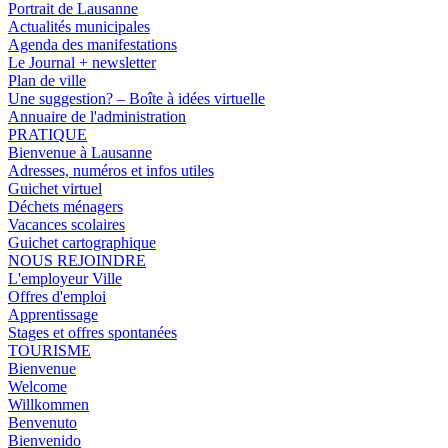
Portrait de Lausanne
Actualités municipales
Agenda des manifestations
Le Journal + newsletter
Plan de ville
Une suggestion? – Boîte à idées virtuelle
Annuaire de l'administration
PRATIQUE
Bienvenue à Lausanne
Adresses, numéros et infos utiles
Guichet virtuel
Déchets ménagers
Vacances scolaires
Guichet cartographique
NOUS REJOINDRE
L'employeur Ville
Offres d'emploi
Apprentissage
Stages et offres spontanées
TOURISME
Bienvenue
Welcome
Willkommen
Benvenuto
Bienvenido