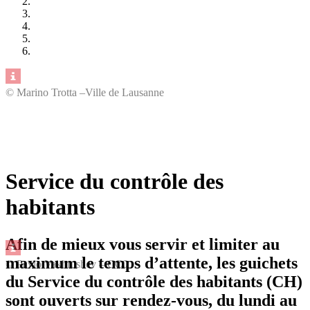
© Marino Trotta –Ville de Lausanne
Service du contrôle des
habitants
Afin de mieux vous servir et limiter au
maximum le temps d’attente, les guichets
© Pavlo Vakhrushev – CC0
du Service du contrôle des habitants (CH)
sont ouverts
sur rendez-vous
, du lundi au