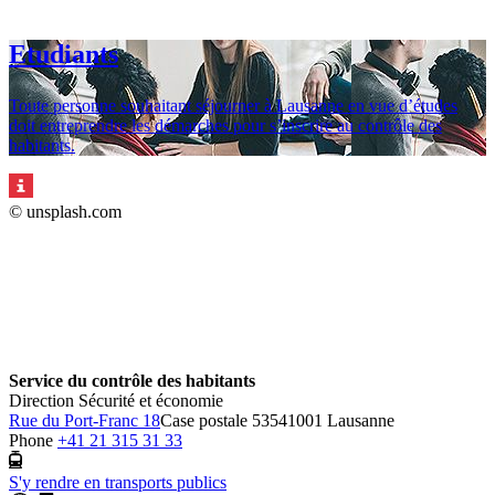
Etudiants
Toute personne souhaitant séjourner à Lausanne en vue d’études
doit entreprendre les démarches pour s’inscrire au contrôle des
habitants.
© unsplash.com
Service du contrôle des habitants
Direction Sécurité et économie
Rue du Port-Franc 18
Case postale 5354
1001 Lausanne
Phone
+41 21 315 31 33
S'y rendre en transports publics