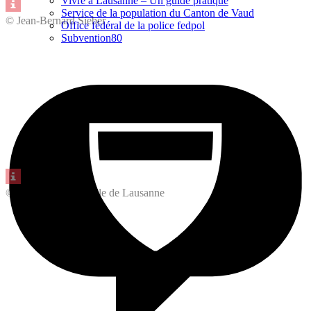
Vivre à Lausanne – Un guide pratique
Service de la population du Canton de Vaud
© Jean-Bernard Sieber
Office fédéral de la police fedpol
Subvention80
© Marino Trotta –Ville de Lausanne