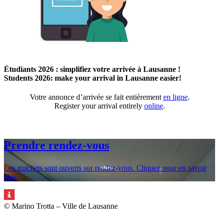
Previous
Next
Étudiants 2026 : simplifiez votre arrivée à Lausanne !
Students 2026: make your arrival in Lausanne easier!
Votre annonce d’arrivée se fait entièrement
en ligne
.
Register your arrival entirely
online
.
Prendre rendez-vous
Les guichets sont ouverts sur rendez‐vous. Cliquez pour en savoir
plus
© Marino Trotta – Ville de Lausanne