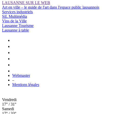
LAUSANNE SUR LE WEB
Art en ville – le guide de l'art dans l'espace public lausannois
Services industriels
SiL Multimédia
Vins de la Ville
Lausanne Tourisme
Lausanne à table
Webmaster
–
Mentions légales
Vendredi
17° / 31°
Samedi
17° / 33°