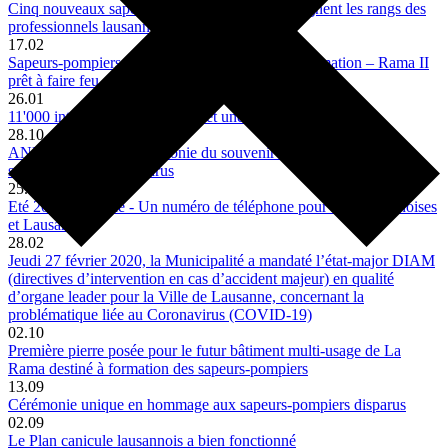
Cinq nouveaux sapeurs-pompiers brevetés rejoignent les rangs des
professionnels lausannois
17.02
Sapeurs-pompiers – nouvelle infrastructure de formation – Rama II
prêt à faire feu
26.01
11'000 interventions d’urgence et une pandémie
28.10
ANNULATION - Cérémonie du souvenir en hommage aux
sapeurs-pompiers disparus
25.06
Eté 2020: canicule - Un numéro de téléphone pour les Lausannoises
et Lausannois
28.02
Jeudi 27 février 2020, la Municipalité a mandaté l’état-major DIAM
(directives d’intervention en cas d’accident majeur) en qualité
d’organe leader pour la Ville de Lausanne, concernant la
problématique liée au Coronavirus (COVID-19)
02.10
Première pierre posée pour le futur bâtiment multi-usage de La
Rama destiné à formation des sapeurs-pompiers
13.09
Cérémonie unique en hommage aux sapeurs-pompiers disparus
02.09
Le Plan canicule lausannois a bien fonctionné