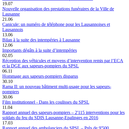
19.07
Nouvelle organisation des prestations funéraires de la Ville de
Lausanne
21.06
Canicule: un numéro de téléphone pour les Lausannoises et
Lausannois
13.06
Bilan à la suite des intempéries à Lausanne
12.06
Importants dégâts à la suite d’intempéries
02.05
Réception des véhicules et moyens d’intervention remis par l’ECA
et la DGE aux sapeurs-pompiers du SPSL
06.11
Hommage aux sapeurs-pompiers disparus
30.10
Rama II: un nouveau bâtiment multi-usage pour les sapeurs-
pompiers
30.06
Film institutionnel - Dans les coulisses du SPSL
11.04
Rapport annuel des sapeurs-pompiers – 2'115 interventions pour les
soldats du feu du SDIS Lausanne-Epalinges en 2016
17.03
Rapport annuel des ambulanciers du SPSL – Près de 9'500