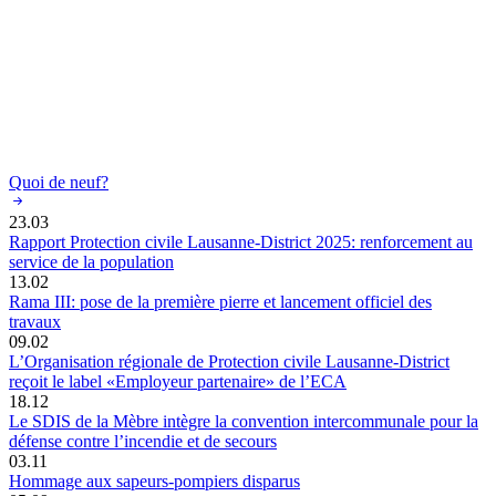
Quoi de neuf?
23.03
Rapport Protection civile Lausanne-District 2025: renforcement au
service de la population
13.02
Rama III: pose de la première pierre et lancement officiel des
travaux
09.02
L’Organisation régionale de Protection civile Lausanne-District
reçoit le label «Employeur partenaire» de l’ECA
18.12
Le SDIS de la Mèbre intègre la convention intercommunale pour la
défense contre l’incendie et de secours
03.11
Hommage aux sapeurs-pompiers disparus