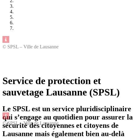
© SPSL – Ville de Lausanne
Service de protection et
sauvetage Lausanne (SPSL)
Le SPSL est un service pluridisciplinaire
qui s’engage au quotidien pour assurer la
© SPSL – Ville de Lausanne
sécurité des citoyennes et citoyens de
Lausanne mais également bien au-delà