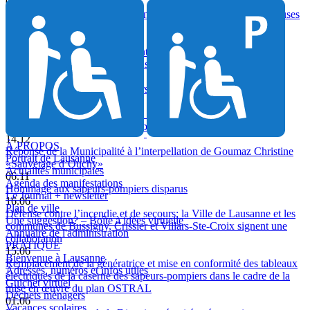
06.01
Rama III: Un pas décisif pour une formation de pointe des sapeuses
et sapeurs-pompiers
15.11
La Municipalité répond à une interpellation sur les conditions de
travail des sapeurs-pompiers lausannois
04.11
Hommage aux sapeurs-pompiers disparus
19.01
Les corps des sapeurs-pompiers professionnels de Suisse latine
comptent treize nouveaux membres dans leurs rangs
14.12
À PROPOS
Réponse de la Municipalité à l’interpellation de Goumaz Christine
Portrait de Lausanne
«Sauvetage d’Ouchy»
Actualités municipales
06.11
Agenda des manifestations
Hommage aux sapeurs-pompiers disparus
Le Journal + newsletter
16.06
Plan de ville
Défense contre l’incendie et de secours: la Ville de Lausanne et les
Une suggestion? – Boîte à idées virtuelle
communes de Bussigny, Crissier et Villars-Ste-Croix signent une
Annuaire de l'administration
collaboration
PRATIQUE
15.06
Bienvenue à Lausanne
Remplacement de la génératrice et mise en conformité des tableaux
Adresses, numéros et infos utiles
électriques de la caserne des sapeurs-pompiers dans le cadre de la
Guichet virtuel
mise en œuvre du plan OSTRAL
Déchets ménagers
01.06
Vacances scolaires