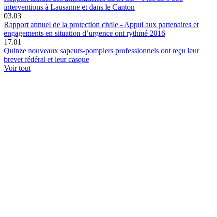
interventions à Lausanne et dans le Canton
03.03
Rapport annuel de la protection civile - Appui aux partenaires et
engagements en situation d’urgence ont rythmé 2016
17.01
Quinze nouveaux sapeurs-pompiers professionnels ont reçu leur
brevet fédéral et leur casque
Voir tout