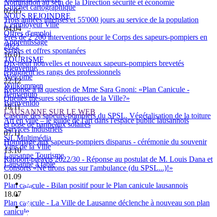
Nomination au sein de la Direction sécurité et économie
Guichet cartographique
02.05
NOUS REJOINDRE
Trois années intenses et 55'000 jours au service de la population
L'employeur Ville
04.04
Offres d'emploi
Près de 2’200 interventions pour le Corps des sapeurs-pompiers en
Apprentissage
2022
Stages et offres spontanées
16.01
TOURISME
Dix-neuf nouvelles et nouveaux sapeurs-pompiers brevetés
Bienvenue
rejoignent les rangs des professionnels
Welcome
22.12
Willkommen
Réponse à la question de Mme Sara Gnoni: «Plan Canicule -
Benvenuto
Quelles mesures spécifiques de la Ville?»
Bienvenido
18.11
LAUSANNE SUR LE WEB
Caserne des sapeurs-pompiers du SPSL. Végétalisation de la toiture
Art en ville – le guide de l'art dans l'espace public lausannois
et pose de panneaux solaires
Services industriels
07.11
SiL Multimédia
Hommage aux sapeurs-pompiers disparus - cérémonie du souvenir
Vins de la Ville
13.10
Lausanne Tourisme
Rapport-préavis 2022/30 - Réponse au postulat de M. Louis Dana et
Lausanne à table
Consorts «Ne tirons pas sur l'ambulance (du SPSL...)!»
01.09
Plan canicule - Bilan positif pour le Plan canicule lausannois
18.07
Plan canicule - La Ville de Lausanne déclenche à nouveau son plan
canicule