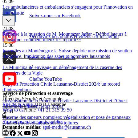
05.09
Les ambulancières et ambulanciers s’engagent pour l’innovation en
cardiologie
Suivez-nous sur Facebook
21.08
Réponse à la question de M. Mountazar Jaffar «Défibrillateurs à
Découvrez nos photos et vidéos sur Instagram
Lausanne: comment mieux les répartir?»
15.08
Incendies au Monténégro: la Suisse déploie une mission de soutien
d'urgence. Implication des sapeurs-pompiers lausannois
Suivez-nous sur Twitter
27.06
La Municipalité envisage un déménagement de la caserne des
pompiers de la Vigie
11.04
Chaîne YouTube
Rapport Protection Civile Lausanne-District 2024: un record
d’interventions
Service de protection et sauvetage
10.04
Direction Sécurité et économie
Organisation de la Protection civile: Lausanne-District et l’Ouest
Rue de la Vigie 2
1003 Lausanne
lausannois unissent leurs forces
Write to us
Phone
+41 21 315 39 50
30.01
Caserne des sapeurs-pompiers: végétalisation et pose de panneaux
S'y rendre en transports publics
solaires photovoltaïques sur les toitures
Demandes médias:
spsl-media@lausanne.ch