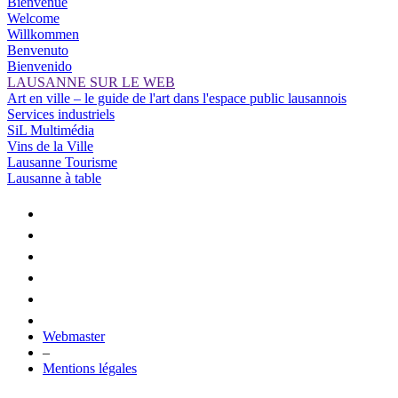
Bienvenue
Welcome
Willkommen
Benvenuto
Bienvenido
LAUSANNE SUR LE WEB
Art en ville – le guide de l'art dans l'espace public lausannois
Services industriels
SiL Multimédia
Vins de la Ville
Lausanne Tourisme
Lausanne à table
Webmaster
–
Mentions légales