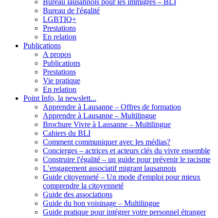
Bureau lausannois pour les immigrés – BLI
Bureau de l'égalité
LGBTIQ+
Prestations
En relation
Publications
A propos
Publications
Prestations
Vie pratique
En relation
Point Info, la newslett...
Apprendre à Lausanne – Offres de formation
Apprendre à Lausanne – Multilingue
Brochure Vivre à Lausanne – Multilingue
Cahiers du BLI
Comment communiquer avec les médias?
Concierges – actrices et acteurs clés du vivre ensemble
Construire l'égalité – un guide pour prévenir le racisme
L’engagement associatif migrant lausannois
Guide citoyenneté – Un mode d'emploi pour mieux
comprendre la citoyenneté
Guide des associations
Guide du bon voisinage – Multilingue
Guide pratique pour intégrer votre personnel étranger