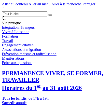
Aller au contenu
Aller au menu
Aller à la recherche
Partager
Vie pratique
Intégration, étrangers
Vivre à Lausanne
Formation
Travail
Engagement citoyen
Associations et migration
Prévention racisme et radicalisation
Manifestations
Foire aux questions
PERMANENCE VIVRE, SE FORMER,
TRAVAILLER
er
Horaires du 1
au 31 août 2026
Tous les lundis:
de 17h à 19h
Samedi
: annulé