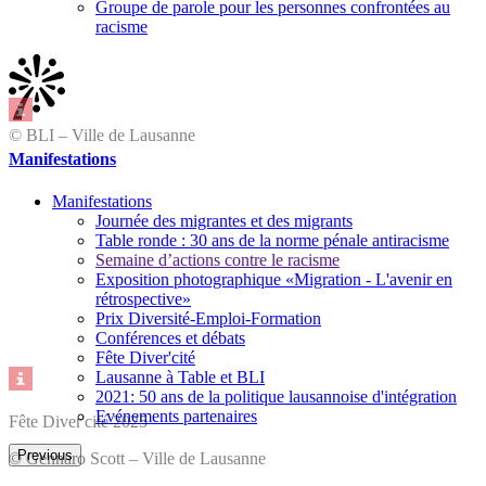
Groupe de parole pour les personnes confrontées au
racisme
© BLI – Ville de Lausanne
Manifestations
Manifestations
Journée des migrantes et des migrants
Table ronde : 30 ans de la norme pénale antiracisme
Semaine d’actions contre le racisme
Exposition photographique «Migration - L'avenir en
rétrospective»
Prix Diversité-Emploi-Formation
Conférences et débats
Fête Diver'cité
Lausanne à Table et BLI
2021: 50 ans de la politique lausannoise d'intégration
Evénements partenaires
Fête Diver'cité 2025
Previous
© Gennaro Scott – Ville de Lausanne