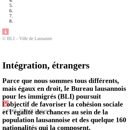
© BLI – Ville de Lausanne
Intégration, étrangers
Parce que nous sommes tous différents,
mais égaux en droit, le Bureau lausannois
pour les immigrés (BLI) poursuit
l’objectif de favoriser la cohésion sociale
© BLI – Ville de Lausanne
et l'égalité des chances au sein de la
population lausannoise et des quelque 160
nationalités qui la composent.