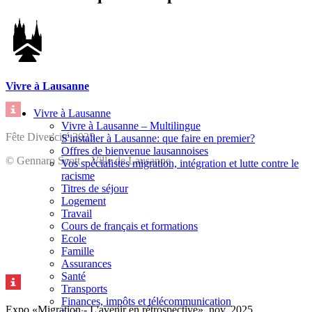
Vivre à Lausanne
Vivre à Lausanne
Vivre à Lausanne – Multilingue
Fête Diver'cité 2025
S'installer à Lausanne: que faire en premier?
Offres de bienvenue lausannoises
© Gennaro Scott – Ville de Lausanne
Vos spécialistes migration, intégration et lutte contre le
racisme
Titres de séjour
Logement
Travail
Cours de français et formations
Ecole
Famille
Assurances
Santé
Transports
Finances, impôts et télécommunication
Expo «Migration - L'avenir en rétrospective», nov. 2025