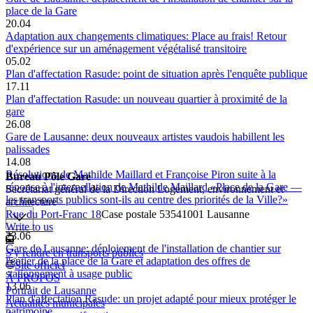
place de la Gare
20.04
Adaptation aux changements climatiques: Place au frais! Retour
d'expérience sur un aménagement végétalisé transitoire
05.02
Plan d'affectation Rasude: point de situation après l'enquête publique
17.11
Plan d'affectation Rasude: un nouveau quartier à proximité de la
gare
26.08
Gare de Lausanne: deux nouveaux artistes vaudois habillent les
palissades
14.08
Résolutions de Mathilde Maillard et Françoise Piron suite à la
Bureau Pôle Gare
réponse à l'interpellation de Mathilde Maillard «Place de la Gare —
Secrétariat général de la Direction Logement, environnement et
les transports publics sont-ils au centre des priorités de la Ville?»
architecture
Rue du Port-Franc 18
Case postale 5354
1001 Lausanne
Write to us
23.06
Gare de Lausanne: déploiement de l'installation de chantier sur
S'y rendre en transports publics
l'entier de la place de la Gare et adaptation des offres de
Site officiel
stationnement à usage public
À PROPOS
13.06
Portrait de Lausanne
Plan d'affectation Rasude: un projet adapté pour mieux protéger le
Actualités municipales
patrimoine