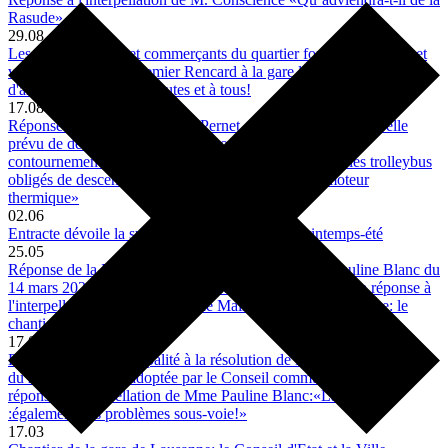
Rasude»
29.08
Les commerçantes et commerçants du quartier font leur Entracte et
vous invitent à leur premier Rencard à la gare lors d'une journée
d'animations ouverte à toutes et à tous!
17.08
Réponse à la résolution de M. Pernet - «La Municipalité a-t-elle
prévu de demander aux TL de résoudre le problème du
contournement du chantier de la place de la gare pour les trolleybus
obligés de descendre leurs perches et de passer au moteur
thermique»
02.06
Entracte dévoile la suite de sa programmation printemps-été
25.05
Réponse de la Municipalité à la résolution de Mme Pauline Blanc du
14 mars 2023 adoptée par le Conseil communal suite à la réponse à
l'interpellation de Mme Mathilde Maillard: «Place de la Gare: le
chantier patine»
17.05
Réponse de la Municipalité à la résolution de M. Pierre Conscience
du 28 février 2023 adoptée par le Conseil communal suite à la
réponse à l'interpellation de Mme Pauline Blanc:«La Gare
:également des problèmes sous-voie!»
17.03