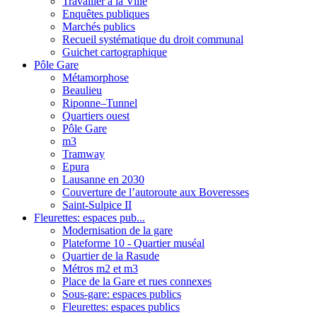
Travailler à la Ville
Enquêtes publiques
Marchés publics
Recueil systématique du droit communal
Guichet cartographique
Pôle Gare
Métamorphose
Beaulieu
Riponne–Tunnel
Quartiers ouest
Pôle Gare
m3
Tramway
Epura
Lausanne en 2030
Couverture de l’autoroute aux Boveresses
Saint-Sulpice II
Fleurettes: espaces pub...
Modernisation de la gare
Plateforme 10 - Quartier muséal
Quartier de la Rasude
Métros m2 et m3
Place de la Gare et rues connexes
Sous-gare: espaces publics
Fleurettes: espaces publics