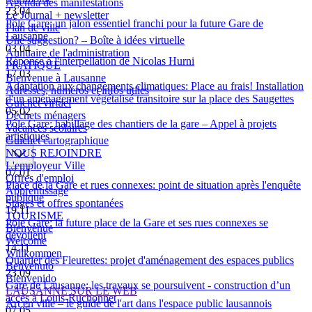
Agenda des manifestations
23.04
Le Journal + newsletter
Pôle Gare: un jalon essentiel franchi pour la future Gare de
Plan de ville
Lausanne
Une suggestion? – Boîte à idées virtuelle
03.04
Annuaire de l'administration
Réponse à l'interpellation de Nicolas Hurni
PRATIQUE
17.03
Bienvenue à Lausanne
Adaptation aux changements climatiques: Place au frais! Installation
Adresses, numéros et infos utiles
d'un aménagement végétalisé transitoire sur la place des Saugettes
Guichet virtuel
05.02
Déchets ménagers
Pôle Gare: habillage des chantiers de la gare – Appel à projets
Vacances scolaires
artistiques
Guichet cartographique
NOUS REJOINDRE
L'employeur Ville
07.01
Offres d'emploi
Place de la Gare et rues connexes: point de situation après l'enquête
Apprentissage
publique
Stages et offres spontanées
19.11
TOURISME
Pôle Gare: la future place de la Gare et ses rues connexes se
Bienvenue
dévoilent
Welcome
14.11
Willkommen
Quartier des Fleurettes: projet d'aménagement des espaces publics
Benvenuto
23.09
Bienvenido
Gare de Lausanne: les travaux se poursuivent - construction d’un
LAUSANNE SUR LE WEB
accès à Louis-Ruchonnet
Art en ville – le guide de l'art dans l'espace public lausannois
07.05