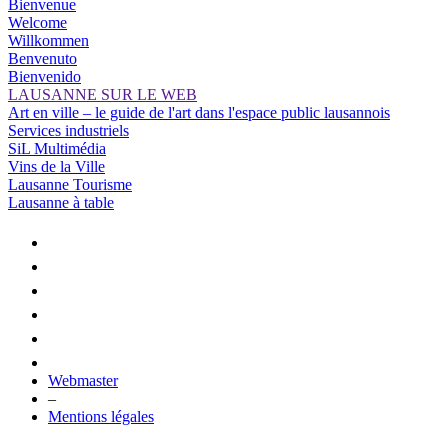
Bienvenue
Welcome
Willkommen
Benvenuto
Bienvenido
LAUSANNE SUR LE WEB
Art en ville – le guide de l'art dans l'espace public lausannois
Services industriels
SiL Multimédia
Vins de la Ville
Lausanne Tourisme
Lausanne à table
Webmaster
–
Mentions légales