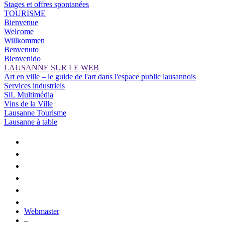
Stages et offres spontanées
TOURISME
Bienvenue
Welcome
Willkommen
Benvenuto
Bienvenido
LAUSANNE SUR LE WEB
Art en ville – le guide de l'art dans l'espace public lausannois
Services industriels
SiL Multimédia
Vins de la Ville
Lausanne Tourisme
Lausanne à table
Webmaster
–