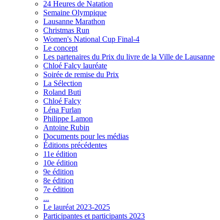
24 Heures de Natation
Semaine Olympique
Lausanne Marathon
Christmas Run
Women's National Cup Final-4
Le concept
Les partenaires du Prix du livre de la Ville de Lausanne
Chloé Falcy lauréate
Soirée de remise du Prix
La Sélection
Roland Buti
Chloé Falcy
Léna Furlan
Philippe Lamon
Antoine Rubin
Documents pour les médias
Éditions précédentes
11e édition
10e édition
9e édition
8e édition
7e édition
...
Le lauréat 2023-2025
Participantes et participants 2023