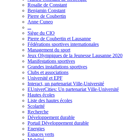
Rosalie de Constant
Benjamin Constant
Pierre de Coubertin
Anne Cuneo
...
Siège du CIO
Pierre de Coubertin et Lausanne
Fédérations sportives internationales
Management du sport
Jeux Olympiques de la Jeunesse Lausanne 2020
Manifestations sportives
Grandes installations sportives
Clubs et associations
Université et EPF
Interact, un partenariat Ville-Université
EUniverCities: Un partenariat Ville-Université
Hautes écoles
Liste des hautes écoles
Scolarité
Recherche
Développement durable
Portail Développement durable
Energies
Espaces verts
Mobilité