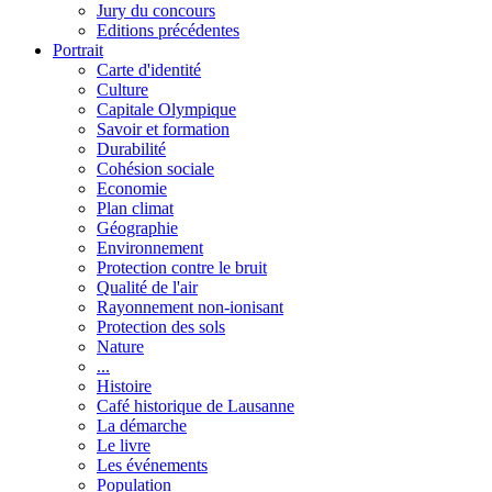
Jury du concours
Editions précédentes
Portrait
Carte d'identité
Culture
Capitale Olympique
Savoir et formation
Durabilité
Cohésion sociale
Economie
Plan climat
Géographie
Environnement
Protection contre le bruit
Qualité de l'air
Rayonnement non-ionisant
Protection des sols
Nature
...
Histoire
Café historique de Lausanne
La démarche
Le livre
Les événements
Population