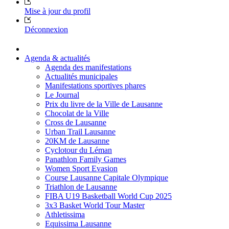
Mise à jour du profil
Déconnexion
Agenda & actualités
Agenda des manifestations
Actualités municipales
Manifestations sportives phares
Le Journal
Prix du livre de la Ville de Lausanne
Chocolat de la Ville
Cross de Lausanne
Urban Trail Lausanne
20KM de Lausanne
Cyclotour du Léman
Panathlon Family Games
Women Sport Evasion
Course Lausanne Capitale Olympique
Triathlon de Lausanne
FIBA U19 Basketball World Cup 2025
3x3 Basket World Tour Master
Athletissima
Equissima Lausanne