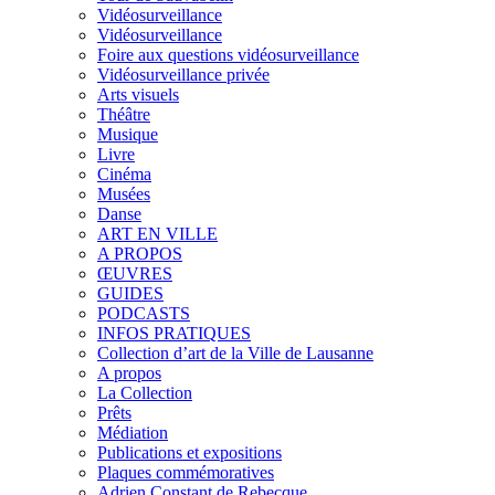
Vidéosurveillance
Vidéosurveillance
Foire aux questions vidéosurveillance
Vidéosurveillance privée
Arts visuels
Théâtre
Musique
Livre
Cinéma
Musées
Danse
ART EN VILLE
A PROPOS
ŒUVRES
GUIDES
PODCASTS
INFOS PRATIQUES
Collection d’art de la Ville de Lausanne
A propos
La Collection
Prêts
Médiation
Publications et expositions
Plaques commémoratives
Adrien Constant de Rebecque