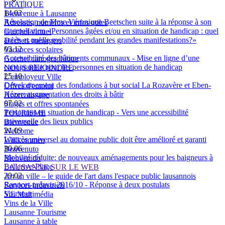
PRATIQUE
14.02
Bienvenue à Lausanne
Résolution de Mme Véronique Beetschen suite à la réponse à son
Adresses, numéros et infos utiles
interpellation «Personnes âgées et/ou en situation de handicap : quel
Guichet virtuel
accès et quelle mobilité pendant les grandes manifestations?»
Déchets ménagers
03.12
Vacances scolaires
Accessibilité des bâtiments communaux - Mise en ligne d’une
Guichet cartographique
cartographie pour les personnes en situation de handicap
NOUS REJOINDRE
25.10
L'employeur Ville
Développement des fondations à but social La Rozavère et Eben-
Offres d'emploi
Hézer: augmentation des droits à bâtir
Apprentissage
07.02
Stages et offres spontanées
Personnes en situation de handicap - Vers une accessibilité
TOURISME
universelle des lieux publics
Bienvenue
21.09
Welcome
L'accès universel au domaine public doit être amélioré et garanti
Willkommen
30.06
Benvenuto
Mobilité réduite: de nouveaux aménagements pour les baigneurs à
Bienvenido
Bellerive-Plage
LAUSANNE SUR LE WEB
29.02
Art en ville – le guide de l'art dans l'espace public lausannois
Rapport-préavis 2016/10 - Réponse à deux postulats
Services industriels
Voir tout
SiL Multimédia
Vins de la Ville
Lausanne Tourisme
Lausanne à table